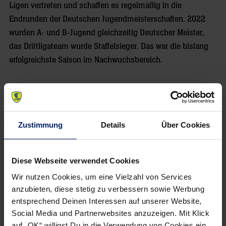
Ligen vertreten und schaffen es regelmäßig in die
Endrunden der Deutschen Jugendmeisterschaften. 2022
wurden A- und B-Jugend gleichzeitig Deutscher Meister,
das Drittligateam wurde Staffelsieger. Das war die bislang
erfolgreichste Saison im Nachwuchsbereich.
IHRE ANSPRECHPARTNERIN
Zustimmung
Details
Über Cookies
Diese Webseite verwendet Cookies
Wir nutzen Cookies, um eine Vielzahl von Services
anzubieten, diese stetig zu verbessern sowie Werbung
entsprechend Deinen Interessen auf unserer Website,
Social Media und Partnerwebsites anzuzeigen. Mit Klick
auf „OK“ willigst Du in die Verwendung von Cookies ein.