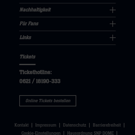
öffnen,
dann
Navigation
Nachhaltigkeit
dann
klicken
Nachhaltigkeit
öffnen,
klicken
sie
Navigation
Für Fans
dann
sie
Für
hier
öffnen,
klicken
hier
Fans
Links
dann
sie
Links
Navigation
klicken
hier
Navigation
öffnen,
sie
Tickets
öffnen,
dann
hier
dann
klicken
Tickethotline:
klicken
sie
0621 / 18190-333
sie
hier
hier
Online Tickets bestellen
Kontakt
Impressum
Datenschutz
Barrierefreiheit
Cookie-Einstellungen
Hausordnung SNP DOME