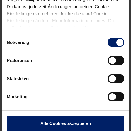
Du kannst jederzeit Änderungen an deinen Cookie-
Einstellungen vornehmen, klicke dazu auf Cookie-
Einstellungen ändern. Mehr Informationen findest Du
außerdem in unserer
Datenschutzerklärung
.
Einwilligungsauswahl
Notwendig
Präferenzen
Telse Goede
Geschäftsstellenleitung / Hospitality
Statistiken
Rhein-Neckar Löwen GmbH
Franz-Grashof-Straße 5-7
68199 Mannheim
Marketing
E-Mail:
goede@rhein-neckar-loewen.de
Alle Cookies akzeptieren