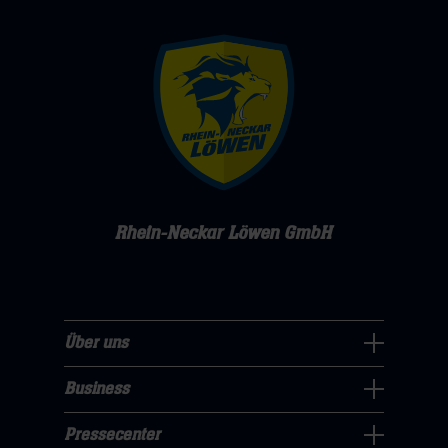
Rhein-Neckar Löwen GmbH
Über uns
Über
uns
Business
Pressecenter
Navigation
Navigation
Pressecenter
öffnen,
Business