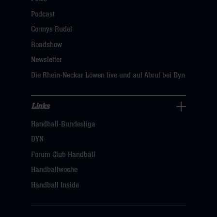
öffnen,
Podcast
dann
Connys Rudel
klicken
Roadshow
sie
Newsletter
hier
Die Rhein-Neckar Löwen live und auf Abruf bei Dyn
Links
Links
Handball-Bundesliga
Navigation
öffnen,
DYN
dann
Forum Club Handball
klicken
Handballwoche
sie
Handball Inside
hier