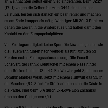
an Weihnachten selbst einen Sieg eingefahren. Beim 32:27
(17:11) zeigen die Gelben bis zum 24:14 eine tadellose
Leistung, leisten sich danach ein paar Fehler und machen
es am Ende knapper als nötig. Wichtiger: Mit 20:12 Punkten
gehen die Löwen in die Winterpause und halten damit den
Kontakt zu den Europapokalplätzen.
Von Festtagsmüdigkeit keine Spur: Die Löwen legen los wie
die Feuerwehr, führen nach weniger als fünf Minuten 5:1.
Für den ersten Festtagsschmaus sorgt Olle Forsell
Schefvert, der Jannik Kohlbacher mit einem Pass hinter
dem Rücken bedient (3:1, 4.). Bei Wetzlar geht Spielmacher
Dominik Mappes voran, setzt mit einem Hüftwurf das 5:2 in
die Maschen (6.). Stück für Stück arbeiten sich die Gäste in
die Partie, sind beim 5:4 durch Ex-Löwe Lion Zacharias
dran an den Gastgebern (9.).
Bis zum 9:8 bleibt es eng in der stimmungsvollen Löwen-