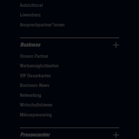
dann
Aufsichtsrat
klicken
Löwenherz
sie
Ansprechpartner*innen
hier
Business
Pressecenter
Unsere Partner
Navigation
öffnen,
Werbemöglichkeiten
dann
VIP Dauerkarten
klicken
Business-News
sie
Networking
hier
Wirtschaftslöwen
Mikrosponsoring
Pressecenter
Business