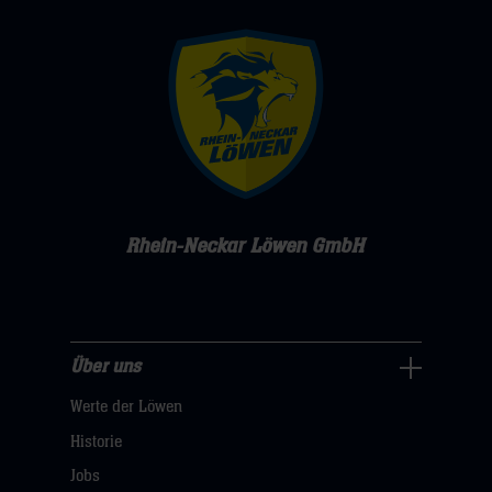
Rhein-Neckar Löwen GmbH
Über uns
Über
Werte der Löwen
uns
Navigation
Historie
öffnen,
Jobs