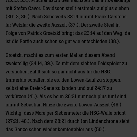
(19:13, 35.). Plucnar fischt den nächsten Ball im Zweikampf
mit Stefan Cavor. Davidsson stellt erstmals auf plus sieben
(20:13, 36.). Nach Schefverts 22:14 nimmt Frank Carstens
für Wetzlar die zweite Auszeit (37.). Der zweite Steal in
Folge von Patrick Groetzki bringt das 23:14 auf den Weg, da
ist die Partie auch schon so gut wie entschieden (38.).
Groetzki macht es zum ersten Mal an diesem Abend
zweistellig (24:14, 39.). Es mit dem siebten Feldspieler zu
versuchen, zahlt sich so gar nicht aus für die HSG.
Immerhin schaffen sie es, den Löwen-Lauf zu stoppen,
selbst eine Dreier-Serie zu landen und auf 24:17 zu
verkürzen (41.). Als es beim 26:21 nur noch plus fünf sind,
nimmt Sebastian Hinze die zweite Löwen-Auszeit (46.).
Wichtig, dass Móré per Siebenmeter die HSG-Welle bricht
(27:21, 48.). Nach dem 28:21 durch Jon Lindenchrone sieht
das Ganze schon wieder komfortabler aus (50.).