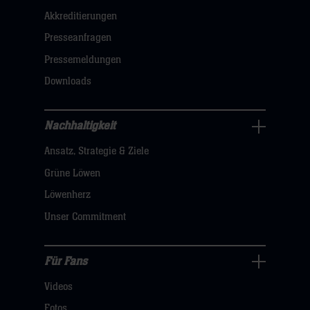
Akkreditierungen
Navigation
öffnen,
Presseanfragen
dann
Pressemeldungen
klicken
Downloads
sie
hier
Nachhaltigkeit
Nachhaltigkeit
Ansatz, Strategie & Ziele
Navigation
öffnen,
Grüne Löwen
dann
Löwenherz
klicken
Unser Commitment
sie
hier
Für Fans
Für
Videos
Fans
Navigation
Fotos