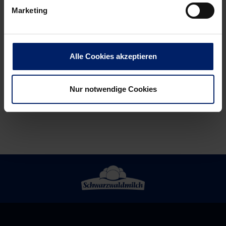
Arbeitssieg
Löwen-
Marketing
zum
Duo
Weihnachtsfest
muss
WM
Alle Cookies akzeptieren
absagen
Nur notwendige Cookies