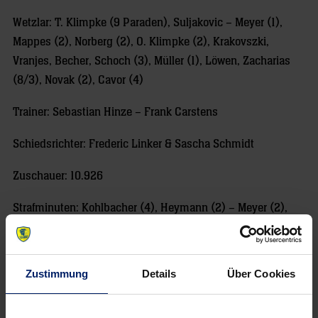
Wetzlar: T. Klimpke (9 Paraden), Suljakovic – Meyer (1),
Mappes (2), Norberg (2), O. Klimpke (2), Krakovszki,
Vranjes, Becher, Schoch (3), Müller (1), Löwen, Zacharias
(8/3), Novak (2), Cavor (4)
Trainer: Sebastian Hinze – Frank Carstens
Schiedsrichter: Frederic Linker & Sascha Schmidt
Zuschauer: 10.926
Strafminuten: Kohlbacher (4), Heymann (2) – Meyer (2),
Norberg (2)
Siebenmeter: 4/4 – 1/2
Zustimmung
Details
Über Cookies
Parierte / Vergebene Siebenmeter: – Novak scheitert an
Späth (25.), Zacharias scheitert an Späth (60.).