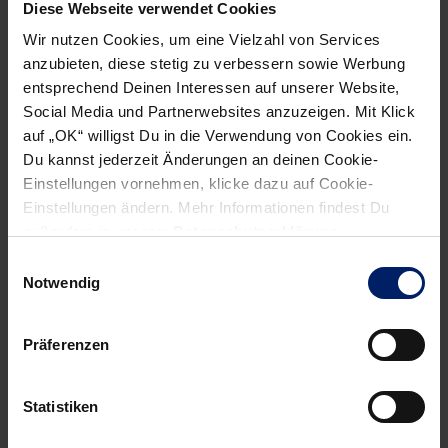
Diese Webseite verwendet Cookies
Spielfilm: 1:0, 2:1, 5:1, 5:4, 7:4, 8:5, 9:8, 15:8, 16:10, 17:11
Wir nutzen Cookies, um eine Vielzahl von Services
(HZ), 17:13, 20:13, 22:14, 24:14, 24:17, 25:17, 25:18, 26:21,
anzubieten, diese stetig zu verbessern sowie Werbung
28:21, 28:23, 30:23, 30:26, 31:26, 32:27 (EN)
entsprechend Deinen Interessen auf unserer Website,
Social Media und Partnerwebsites anzuzeigen. Mit Klick
auf „OK“ willigst Du in die Verwendung von Cookies ein.
Du kannst jederzeit Änderungen an deinen Cookie-
Einstellungen vornehmen, klicke dazu auf Cookie-
NEWSLETTER
Einstellungen ändern. Mehr Informationen findest Du
außerdem in unserer
Datenschutzerklärung
.
Wenn du per E-Mail über Aktuelles aus der Löwenwelt
Einwilligungsauswahl
informiert werden willst, kannst du den Rhein-Neckar Löwen
Notwendig
Newsletter
hier abonnieren
.
Präferenzen
Post
Alle News anzeigen
previous
newst
Statistiken
navigation
News:
News: