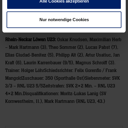
Alle Cookies akzeptieren
Zeppmeisel (1), Fabian Kugel (1), Felix Kazmeier (6/3),
Christopher Tinti (3), Moritz-Lukas Lanig (2), Marco
Lantella (6), Luke Kaysen (2), Jan Döll (5), Jan Kägler (2),
Nur notwendige Cookies
Finn Joneleit (9). Trainer: Alexander Schurr
Rhein-Neckar Löwen U23:
Oskar Knudsen, Maximilian Herb
– Mark Hartmann (3), Theo Sommer (2), Lucas Pabst (7),
Elias Ciudad-Benitez (5), Philipp Alt (2), Artur Usatiuc, Jan
Kraft (6), Laurin Karrenbauer (9/5), Magnus Schroiff (3).
Trainer: Holger LöhrSchiedsrichter: Felix Gorenflo / Frank
MangoldZuschauer: 350 (Sporthalle Ost)Siebenmeter: SVK
3/3 – RNL U23 5/5Zeitstrafen: SVK 2×2 Min. – RNL U23
4×2 Min.Disqualifikationen: Moritz-Lukas Lanig (SV
Kornwestheim, 11.), Mark Hartmann (RNL U23, 43.)