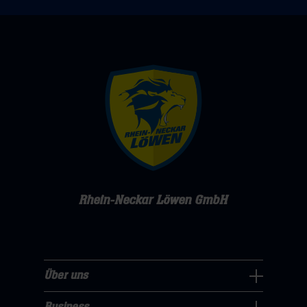
Rhein-Neckar Löwen GmbH
Über uns
Über
uns