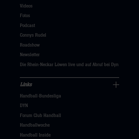
Videos
Fans
Navigation
Fotos
öffnen,
Podcast
dann
Connys Rudel
klicken
Roadshow
sie
Newsletter
hier
Die Rhein-Neckar Löwen live und auf Abruf bei Dyn
Links
Links
Handball-Bundesliga
Navigation
öffnen,
DYN
dann
Forum Club Handball
klicken
Handballwoche
sie
Handball Inside
hier