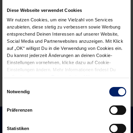
previous
newst
navigation
Diese Webseite verwendet Cookies
News:
News:
Blåkläder
Handball-
Wir nutzen Cookies, um eine Vielzahl von Services
DEUTSCHLAND
Fest
anzubieten, diese stetig zu verbessern sowie Werbung
entsprechend Deinen Interessen auf unserer Website,
GmbH
der
Social Media und Partnerwebsites anzuzeigen. Mit Klick
neuer
Extraklasse
auf „OK“ willigst Du in die Verwendung von Cookies ein.
Teampartner
Du kannst jederzeit Änderungen an deinen Cookie-
der
Einstellungen vornehmen, klicke dazu auf Cookie-
Rhein-
Einstellungen ändern. Mehr Informationen findest Du
Neckar
außerdem in unserer
Datenschutzerklärung
.
Löwen
Einwilligungsauswahl
Notwendig
Präferenzen
Statistiken