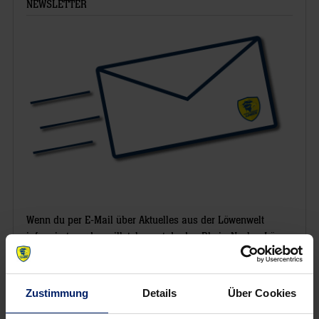
NEWSLETTER
Wenn du per E-Mail über Aktuelles aus der Löwenwelt
informiert werden willst, kannst du den Rhein-Neckar Löwen
Newsletter
hier abonnieren
.
Zustimmung
Details
Über Cookies
Post
Alle News anzeigen