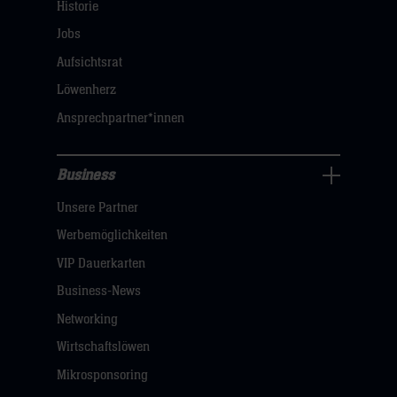
Navigation
Historie
öffnen,
Jobs
dann
Aufsichtsrat
klicken
Löwenherz
sie
Ansprechpartner*innen
hier
Business
Pressecenter
Unsere Partner
Navigation
öffnen,
Werbemöglichkeiten
dann
VIP Dauerkarten
klicken
Business-News
sie
Networking
hier
Wirtschaftslöwen
Mikrosponsoring