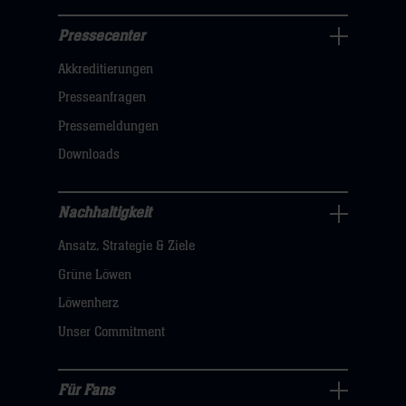
Pressecenter
Business
Akkreditierungen
Navigation
öffnen,
Presseanfragen
dann
Pressemeldungen
klicken
Downloads
sie
hier
Nachhaltigkeit
Nachhaltigkeit
Ansatz, Strategie & Ziele
Navigation
öffnen,
Grüne Löwen
dann
Löwenherz
klicken
Unser Commitment
sie
hier
Für Fans
Für