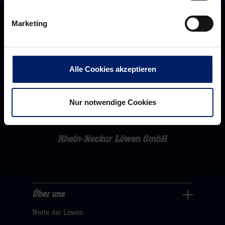
Marketing
Alle Cookies akzeptieren
Nur notwendige Cookies
Rhein-Neckar Löwen GmbH
Über uns
Über
Werte der Löwen
uns