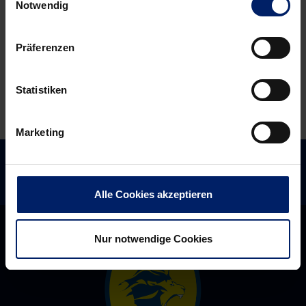
Notwendig
Gesundheitspartner
mit
der
Ausfall,
Präferenzen
Löwen
Fragezeichen
und
neuem
Statistiken
Kapitän
Marketing
Alle Cookies akzeptieren
Nur notwendige Cookies