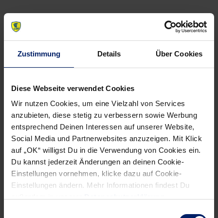
NEWSLETTER
Zustimmung
Details
Über Cookies
Wenn du per E-Mail über Aktuelles aus der Löwenwelt
informiert werden willst, kannst du den Rhein-Neckar Löwen
Diese Webseite verwendet Cookies
Newsletter
hier abonnieren
.
Wir nutzen Cookies, um eine Vielzahl von Services
anzubieten, diese stetig zu verbessern sowie Werbung
entsprechend Deinen Interessen auf unserer Website,
Post
Alle News anzeigen
Social Media und Partnerwebsites anzuzeigen. Mit Klick
previous
newst
navigation
auf „OK“ willigst Du in die Verwendung von Cookies ein.
News:
News:
Du kannst jederzeit Änderungen an deinen Cookie-
Klinikum
Löwen
Einstellungen vornehmen, klicke dazu auf Cookie-
Einstellungen ändern. Mehr Informationen findest Du
Schloss
vor
außerdem in unserer
Datenschutzerklärung
.
Lütgenhof
HBL-
Einwilligungsauswahl
ist
Start