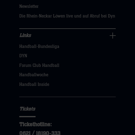
sie
Newsletter
hier
Die Rhein-Neckar Löwen live und auf Abruf bei Dyn
Links
Links
Handball-Bundesliga
Navigation
öffnen,
DYN
dann
Forum Club Handball
klicken
Handballwoche
sie
Handball Inside
hier
Tickets
Tickethotline:
0621 / 18190-333