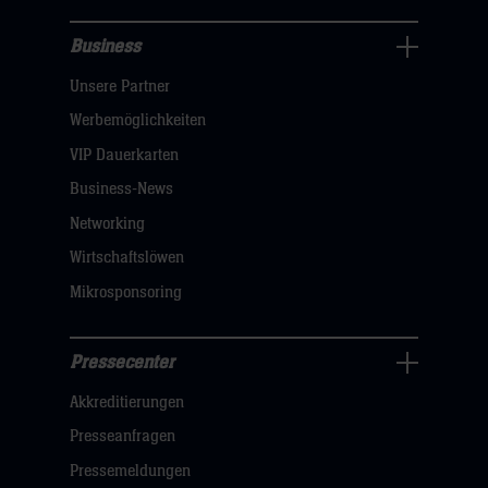
Business
Pressecenter
Unsere Partner
Navigation
öffnen,
Werbemöglichkeiten
dann
VIP Dauerkarten
klicken
Business-News
sie
Networking
hier
Wirtschaftslöwen
Mikrosponsoring
Pressecenter
Business
Akkreditierungen
Navigation
öffnen,
Presseanfragen
dann
Pressemeldungen