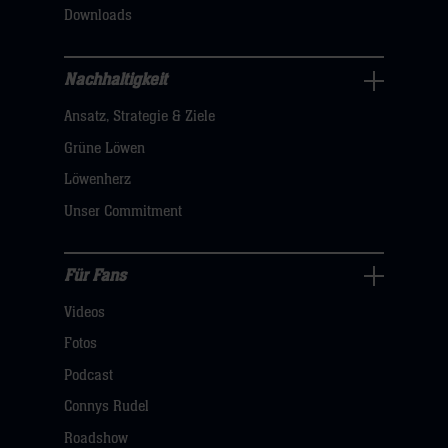
klicken
Downloads
sie
hier
Nachhaltigkeit
Nachhaltigkeit
Ansatz, Strategie & Ziele
Navigation
öffnen,
Grüne Löwen
dann
Löwenherz
klicken
Unser Commitment
sie
hier
Für Fans
Für
Videos
Fans
Navigation
Fotos
öffnen,
Podcast
dann
Connys Rudel
klicken
Roadshow