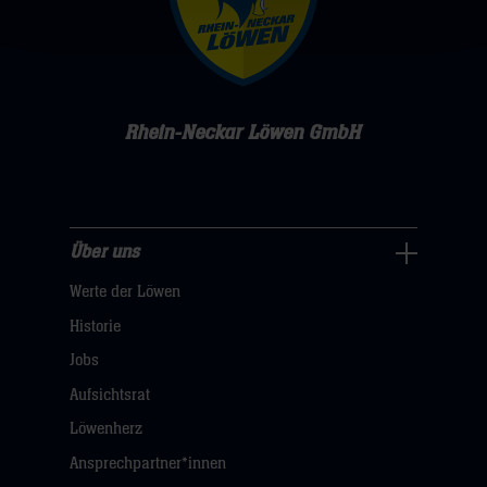
Rhein-Neckar Löwen GmbH
Über uns
Über
Werte der Löwen
uns
Navigation
Historie
öffnen,
Jobs
dann
Aufsichtsrat
klicken
Löwenherz
sie
Ansprechpartner*innen
hier