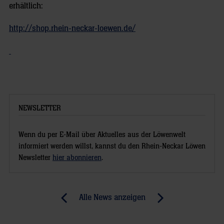
erhältlich:
http://shop.rhein-neckar-loewen.de/
NEWSLETTER
Wenn du per E-Mail über Aktuelles aus der Löwenwelt
informiert werden willst, kannst du den Rhein-Neckar Löwen
Newsletter
hier abonnieren
.
Post
Alle News anzeigen
previous
newst
navigation
News:
News: