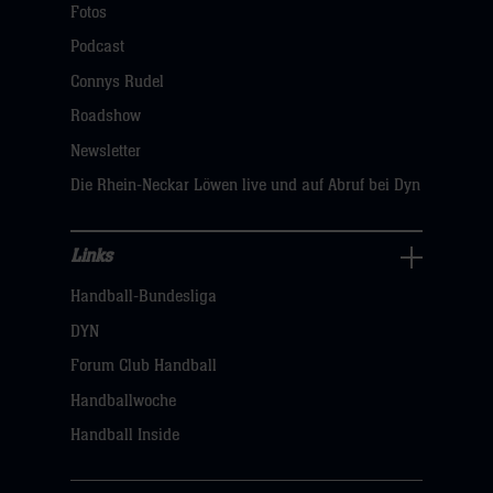
Navigation
Fotos
öffnen,
Podcast
dann
Connys Rudel
klicken
Roadshow
sie
Newsletter
hier
Die Rhein-Neckar Löwen live und auf Abruf bei Dyn
Links
Links
Handball-Bundesliga
Navigation
öffnen,
DYN
dann
Forum Club Handball
klicken
Handballwoche
sie
Handball Inside
hier