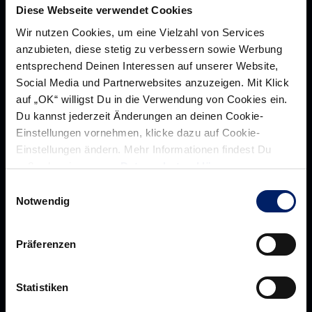
Diese Webseite verwendet Cookies
Wir nutzen Cookies, um eine Vielzahl von Services
anzubieten, diese stetig zu verbessern sowie Werbung
entsprechend Deinen Interessen auf unserer Website,
Social Media und Partnerwebsites anzuzeigen. Mit Klick
auf „OK“ willigst Du in die Verwendung von Cookies ein.
Du kannst jederzeit Änderungen an deinen Cookie-
Einstellungen vornehmen, klicke dazu auf Cookie-
Einstellungen ändern. Mehr Informationen findest Du
Rhein-Neckar Löwen GmbH
außerdem in unserer
Datenschutzerklärung
.
Einwilligungsauswahl
Notwendig
Über uns
Präferenzen
Über
Werte der Löwen
uns
Statistiken
Navigation
Historie
öffnen,
Jobs