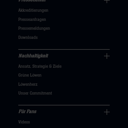
Pressecenter
Business
Akkreditierungen
Navigation
öffnen,
Presseanfragen
dann
Pressemeldungen
klicken
Downloads
sie
hier
Nachhaltigkeit
Nachhaltigkeit
Ansatz, Strategie & Ziele
Navigation
öffnen,
Grüne Löwen
dann
Löwenherz
klicken
Unser Commitment
sie
hier
Für Fans
Für
Videos
Fans