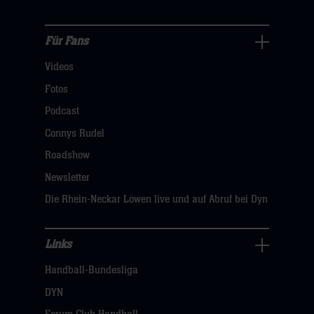
sie
hier
Für Fans
Für
Videos
Fans
Navigation
Fotos
öffnen,
Podcast
dann
Connys Rudel
klicken
Roadshow
sie
Newsletter
hier
Die Rhein-Neckar Löwen live und auf Abruf bei Dyn
Links
Links
Handball-Bundesliga
Navigation
öffnen,
DYN
dann