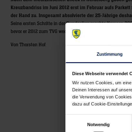
Kreuzbandriss im Juni 2012 erst im Februar aufs Parkett
der Hand zu. Insgesamt absolvierte der 25-Jährige deshal
Seine ersten Schritte in der Bundesliga machte Karason 20
bevor er 2012 zum TVG wechselte.
Von Thorsten Hof
Zustimmung
Diese Webseite verwendet 
Post
navigation
Wir nutzen Cookies, um eine
Deinen Interessen auf unsere
die Verwendung von Cookies 
dazu auf Cookie-Einstellung
Einwilligungsauswahl
Notwendig