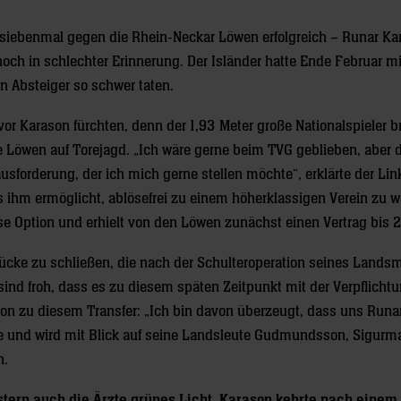
e siebenmal gegen die Rhein-Neckar Löwen erfolgreich – Runar Ka
ch in schlechter Erinnerung. Der Isländer hatte Ende Februar mi
n Absteiger so schwer taten.
r Karason fürchten, denn der 1,93 Meter große Nationalspieler br
ie Löwen auf Torejagd. „Ich wäre gerne beim TVG geblieben, aber 
usforderung, der ich mich gerne stellen möchte“, erklärte der Li
s ihm ermöglicht, ablösefrei zu einem höherklassigen Verein zu 
e Option und erhielt von den Löwen zunächst einen Vertrag bis 2
 Lücke zu schließen, die nach der Schulteroperation seines Land
sind froh, dass es zu diesem späten Zeitpunkt mit der Verpflicht
n zu diesem Transfer: „Ich bin davon überzeugt, dass uns Runa
che und wird mit Blick auf seine Landsleute Gudmundsson, Sigur
n.
ern auch die Ärzte grünes Licht. Karason kehrte nach einem