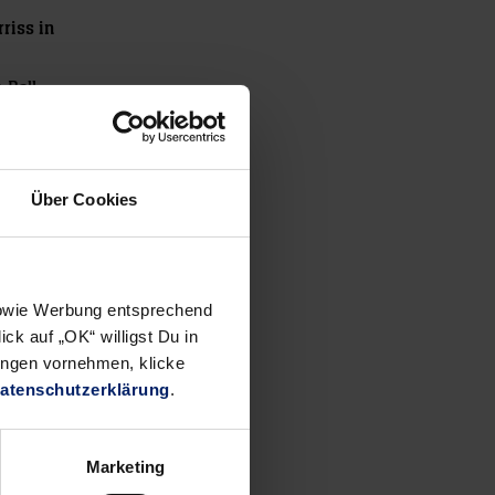
riss in
 Ball,
Über Cookies
 sowie Werbung entsprechend
ck auf „OK“ willigst Du in
ungen vornehmen, klicke
atenschutzerklärung
.
Marketing