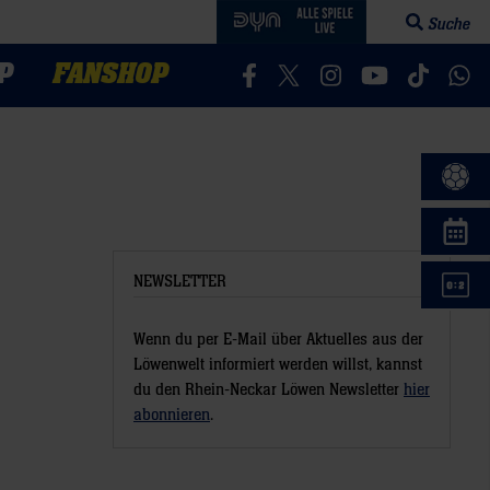
Suche
Suchfeld öff
P
FANSHOP
Besucht uns auf Facebook
Besucht uns auf Twitter
Besucht uns auf In
Besucht uns a
Besucht 
Bes
NEWSLETTER
Wenn du per E-Mail über Aktuelles aus der
Löwenwelt informiert werden willst, kannst
du den Rhein-Neckar Löwen Newsletter
hier
abonnieren
.