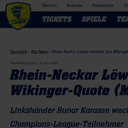
Über uns
Business
Pressecenter
Na
TICKETS
SPIELE
TE
Startseite
»
Alle News
»
Rhein-Neckar Löwen erhöhen ihre Wikinge
Veröffentlichung:
13. Juni 2013
Rhein-Neckar Löw
Wikinger-Quote (
Linkshänder Runar Karason wec
Champions-League-Teilnehmer