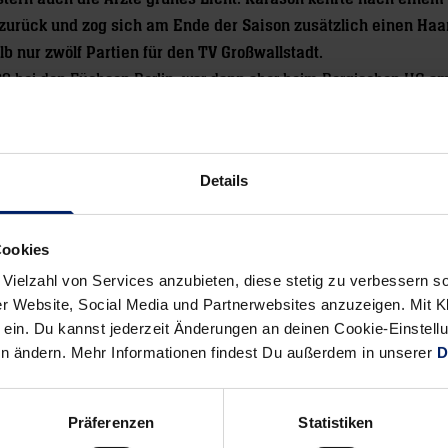
 zurück und zog sich am Ende der Saison zusätzlich einen Haar
b nur zwölf Partien für den TV Großwallstadt.
09 bei den Füchsen Berlin, war dann aber beim Bergischen HC am
Details
Cookies
Alle News anzeigen
previous
newst
 Vielzahl von Services anzubieten, diese stetig zu verbessern
News:
News:
r Website, Social Media und Partnerwebsites anzuzeigen. Mit Kli
Rhein-
Geschäftsstellen
ein. Du kannst jederzeit Änderungen an deinen Cookie-Einstell
en ändern. Mehr Informationen findest Du außerdem in unserer
D
Neckar
in
Löwen
Mannheim
erhöhen
und
Präferenzen
Statistiken
ihre
Kronau