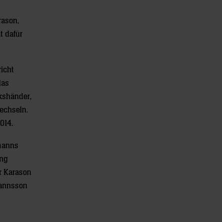
rason,
t dafür
icht
das
nkshänder,
wechseln.
014.
smanns
ung
r Karason
mannsson