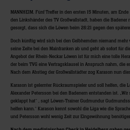
MANNHEIM.
Fünf Treffer in den ersten 15 Minuten, am End
den Linkshänder des TV Großwallstadt, haben die Badener no
gesorgt, dass sich die Löwen beim 26:21 gegen den spätere
Doch künftig wird sich bei den Gelbhemden niemand mehr vo
seine Zelte bei den Mainfranken ab und geht ab sofort für d
Angebot der Rhein-Neckar Löwen ist für mich eine tolle Hera
der beim TVG eine Vertragsklausel in Anspruch nahm, die e
Nach dem Abstieg der Großwallstädter zog Karason nun dies
Karason ist gelernter Rückraumspieler und soll helfen, die
Alexander Petersson bei den Badenern entstanden ist. „Wir 
geklappt hat“ , sagt Löwen-Trainer Gudmundur Gudmundsso
helfen kann.“ Karason kennt sowohl die Liga wie die Spra
und Petersson wohl wenig Zeit zur Eingewöhnung benötige
Nach dem medizinischen Check in Heidelberg gaben gest