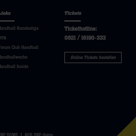
Links
Tickets
Tickethotline:
Handball-Bundesliga
0621 / 18190-333
DYN
Forum Club Handball
Handballwoche
Online Tickets bestellen
Handball Inside
SNP DOME
AGB SNP dome