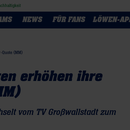
chhaltigkeit
AMS
NEWS
FÜR FANS
LÖWEN-AP
r-Quote (MM)
en erhöhen ihre
MM)
hselt vom TV Großwallstadt zum