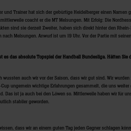
eler und Trainer hat sich der gebürtige Heidelberger einen Namen
mittlerweile coacht er die MT Melsungen. Mit Erfolg: Die Nordhes
ten sind sie derzeit Zweiter, haben sich direkt hinter den Rhein
 nach Melsungen. Anwurf ist um 19 Uhr. Vor der Partie mit seine
t es das absolute Topspiel der Handball Bundesliga. Hätten Sie 
ch wussten auch wir vor der Saison, dass wir gut sind. Wir wurden 
F-Cup ungemein wichtige Erfahrungen gesammelt, die uns weiter
nd. Das ist ja auch bei den Löwen so. Mittlerweile haben wir für u
tlich stabiler geworden.
 wissen, dass wir an einem guten Tag jeden Gegner schlagen kön