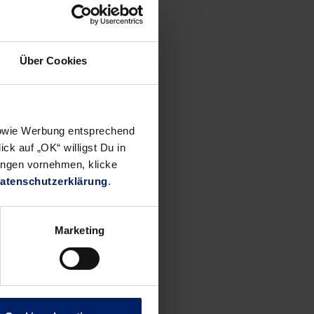
Spieler
 Eine
Über Cookies
ngst auf
 sowie Werbung entsprechend
ck auf „OK“ willigst Du in
en
ungen vornehmen, klicke
tspannt.
atenschutzerklärung
.
nd
assieren
Marketing