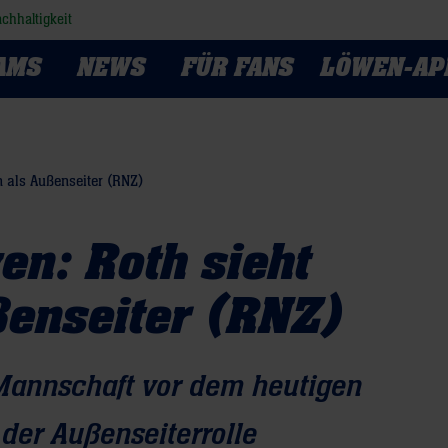
chhaltigkeit
AMS
NEWS
FÜR FANS
LÖWEN-AP
 als Außenseiter (RNZ)
n: Roth sieht
ßenseiter (RNZ)
 Mannschaft vor dem heutigen
 der Außenseiterrolle