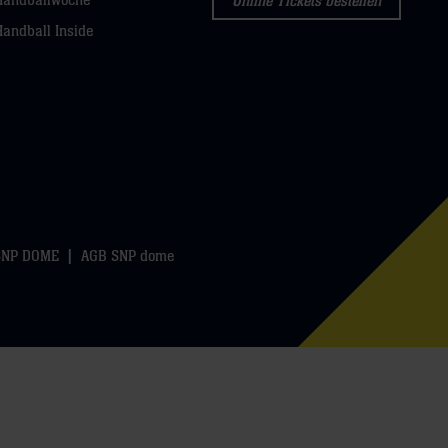
Handballwoche
Online Tickets bestellen
Handball Inside
SNP DOME
AGB SNP dome
k
WhatsApp