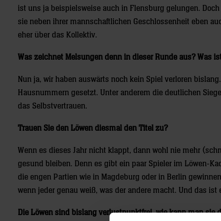
ist uns ja beispielsweise auch in Flensburg gelungen. Do
sie neben ihrer mannschaftlichen Geschlossenheit eben au
eher über das Kollektiv.
Was zeichnet Melsungen denn in dieser Runde aus? Was is
Nun ja, wir haben auswärts noch kein Spiel verloren bislang
Hausnummern gesetzt. Unter anderem die deutlichen Siege i
das Selbstvertrauen.
Trauen Sie den Löwen diesmal den Titel zu?
Wenn es dieses Jahr nicht klappt, dann wohl nie mehr (schmun
gesund bleiben. Denn es gibt ein paar Spieler im Löwen-Kader
die engen Partien wie in Magdeburg oder in Berlin gewinnen
wenn jeder genau weiß, was der andere macht. Und das ist ei
Die Löwen sind bislang verlustpunktfrei, wie kann man sie