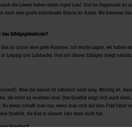
ch auch die Löwen haben einen super Lauf. Und im Gegensatz zu 
ch noch eine große individuelle Klasse im Kader. Wir kommen hi
t das Erfolgsgeheimnis?
. Das ist schon eine geile Nummer. Ich würde sagen, wir haben ei
n Leipzig und Lübbecke. Und mit diesen Erfolgen steigt natürli
zelt). Aber die Saison ist natürlich noch lang. Wichtig ist, dass
, die nicht zu ersetzen sind. Ihre Qualität zeigt sich auch darin,
. So etwas schafft man nur, wenn man sich auf dem Feld blind ve
ne Qualität, die Kiel in diesem Jahr eben nicht hat.
 denn knacken?