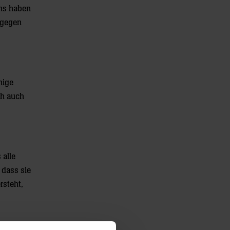
uns haben
ngegen
nige
ch auch
 alle
 dass sie
rsteht,