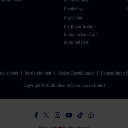
Downloads
Connys Rudel
Roadshow
Newsletter
Die Rhein-Neckar
Löwen live und auf
Abruf bei Dyn
atenschutz
Barrierefreiheit
Cookie-Einstellungen
Hausordnung 
Copyright © 2026 Rhein-Neckar Löwen GmbH
Besucht uns auf Facebook
Besucht uns auf Twitter
Besucht uns auf Instagram
Besucht uns auf Youtube
Besucht uns auf TikTo
Besucht uns auf 