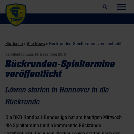
Suchfeld öffnen
Navig
Startseite
»
Alle News
»
Rückrunden-Spieltermine veröffentlicht
Veröffentlichung:
14. Dezember 2016
Rückrunden-Spieltermine
veröffentlicht
Löwen starten in Hannover in die
Rückrunde
Die DKB Handball-Bundesliga hat am heutigen Mittwoch
die Spieltermine für die kommende Rückrunde
veröffentlicht.
Die Rhein-Neckar Löwen starten nach der