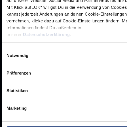
auf unserer Website, Social Media und Partnerwebsites anz
Rhein-Neckar Löwen GmbH
Mit Klick auf „OK“ willigst Du in die Verwendung von Cookies
kannst jederzeit Änderungen an deinen Cookie-Einstellungen
vornehmen, klicke dazu auf Cookie-Einstellungen ändern. M
Informationen findest Du außerdem in
unserer
Datenschutzerklärung
.
Werte der Löwen
Einwilligungsauswahl
Historie
Notwendig
Jobs
Aufsichtsrat
Präferenzen
Löwenherz
Ansprechpartner*innen
Statistiken
Marketing
Unsere Partner
Werbemöglichkeiten