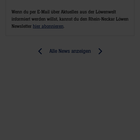
Wenn du per E-Mail über Aktuelles aus der Löwenwelt
informiert werden willst, kannst du den Rhein-Neckar Löwen
Newsletter
hier abonnieren
.
Post
Alle News anzeigen
previous
newst
navigation
News:
News:
Löwen
Mit
in
Vollgas
Balingen
ins
Teil
Halbfinale
2