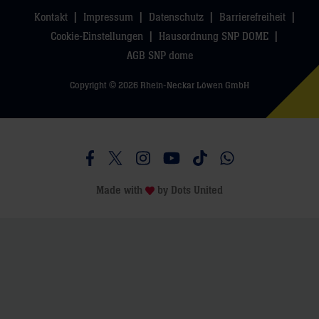
Kontakt
Impressum
Datenschutz
Barrierefreiheit
Cookie-Einstellungen
Hausordnung SNP DOME
AGB SNP dome
Copyright © 2026 Rhein-Neckar Löwen GmbH
Besucht uns auf Facebook
Besucht uns auf Twitter
Besucht uns auf Instagram
Besucht uns auf Youtube
Besucht uns auf TikTo
Besucht uns auf 
Made with
by
Dots United