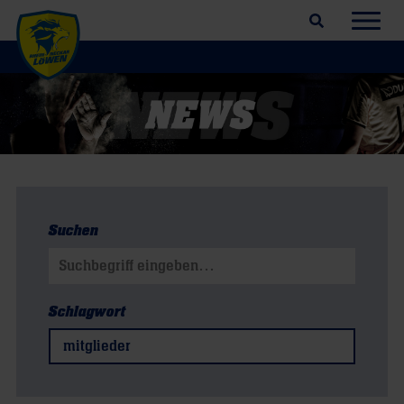
Suchfeld öffnen
Navig
Suchen
Suchen nach:
Schlagwort
mitglieder