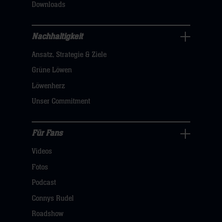
Downloads
sie
hier
Nachhaltigkeit
Nachhaltigkeit
Ansatz, Strategie & Ziele
Navigation
öffnen,
Grüne Löwen
dann
Löwenherz
klicken
Unser Commitment
sie
hier
Für Fans
Für
Videos
Fans
Navigation
Fotos
öffnen,
Podcast
dann
Connys Rudel
klicken
Roadshow
sie