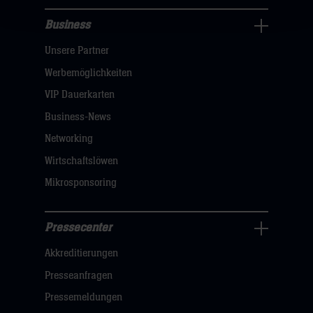
Business
Pressecenter
Unsere Partner
Navigation
öffnen,
Werbemöglichkeiten
dann
VIP Dauerkarten
klicken
Business-News
sie
Networking
hier
Wirtschaftslöwen
Mikrosponsoring
Pressecenter
Business
Akkreditierungen
Navigation
öffnen,
Presseanfragen
dann
Pressemeldungen
klicken