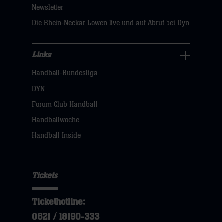
Newsletter
hier
Die Rhein-Neckar Löwen live und auf Abruf bei Dyn
Links
Links
Handball-Bundesliga
Navigation
öffnen,
DYN
dann
Forum Club Handball
klicken
Handballwoche
sie
Handball Inside
hier
Tickets
Tickethotline:
0621 / 18190-333