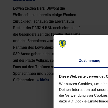
Löwen zeigen Herz! Obwohl die
Weihnachtszeit bereits einige Wochen
zurückliegt, schauen die Löwen zum
Restart der DAIKIN HBL noch einmal auf
die besondere Zeit der Familie, der Liebe
und des Schenkens zurück. Denn im
Rahmen des Löwenherz-Spieltags in der
SAP Arena gaben nicht nur die Spieler
auf der Platte Vollgas, sondern auch die
Zustimmung
Fans auf den Tribünen sowie die
Sponsorinnen und Sponsoren der
Diese Webseite verwendet 
Gelbhemden.
» Mehr
Wir nutzen Cookies, um eine
Deinen Interessen auf unsere
die Verwendung von Cookies 
dazu auf Cookie-Einstellung