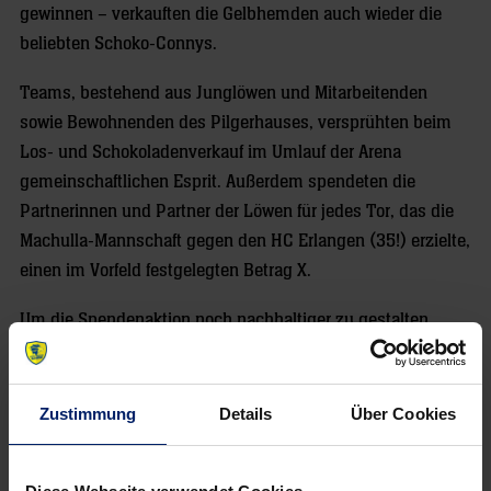
gewinnen – verkauften die Gelbhemden auch wieder die
beliebten Schoko-Connys.
Teams, bestehend aus Junglöwen und Mitarbeitenden
sowie Bewohnenden des Pilgerhauses, versprühten beim
Los- und Schokoladenverkauf im Umlauf der Arena
gemeinschaftlichen Esprit. Außerdem spendeten die
Partnerinnen und Partner der Löwen für jedes Tor, das die
Machulla-Mannschaft gegen den HC Erlangen (35!) erzielte,
einen im Vorfeld festgelegten Betrag X.
Um die Spendenaktion noch nachhaltiger zu gestalten,
machten die Löwen zusätzlich mit ihrer Schulsafari bei der
Peter-Koch-Schule, einem sonderpädagogischen Bildungs-
und Beratungszentrum, das dem Pilgerhaus Weinheim
Zustimmung
Details
Über Cookies
angeschlossen ist, Halt. Zusammen mit Profi-Handballer
Edwin Aspenbäck schalteten 24 Kinder und Jugendliche