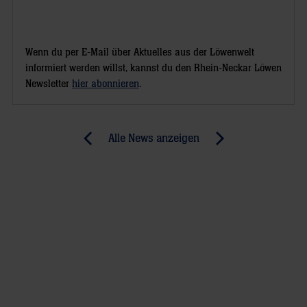
Wenn du per E-Mail über Aktuelles aus der Löwenwelt
informiert werden willst, kannst du den Rhein-Neckar Löwen
Newsletter
hier abonnieren
.
Post
Alle News anzeigen
previous
newst
navigation
News:
News:
Punkte-
U19
Doppelpack
besteht
–
Härtetest
Löwen
in
überzeugen
Göppingen
in
Minden