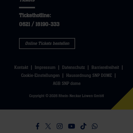
Tickets
öffnen,
dann
hier
dann
klicken
Tickethotline:
klicken
sie
0621 / 18190-333
sie
hier
hier
Online Tickets bestellen
Kontakt
Impressum
Datenschutz
Barrierefreiheit
Cookie-Einstellungen
Hausordnung SNP DOME
AGB SNP dome
Copyright © 2026 Rhein-Neckar Löwen GmbH
Besucht uns auf Facebook
Besucht uns auf Twitter
Besucht uns auf Instagram
Besucht uns auf Youtube
Besucht uns auf TikTo
Besucht uns auf 