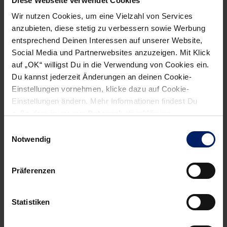
Diese Webseite verwendet Cookies
vom Alltag ab, sportelten gemeinsam und kamen dem
Wir nutzen Cookies, um eine Vielzahl von Services
Handball-Sport näher.
anzubieten, diese stetig zu verbessern sowie Werbung
entsprechend Deinen Interessen auf unserer Website,
Social Media und Partnerwebsites anzuzeigen. Mit Klick
auf „OK“ willigst Du in die Verwendung von Cookies ein.
Du kannst jederzeit Änderungen an deinen Cookie-
Einstellungen vornehmen, klicke dazu auf Cookie-
Einstellungen ändern. Mehr Informationen findest Du
außerdem in unserer
Datenschutzerklärung
.
Einwilligungsauswahl
Notwendig
Edwin Aspenbäck leitete die Schul-Safari.
Präferenzen
„In der Halle selbst war die Begeisterung spürbar, die Kids
haben alle Übungen super und mega konzentriert
Statistiken
mitgemacht und hatten dabei auch sehr viel Spaß. Neben
dem Sportlichen waren für sie das geschenkte Löwen-Shirt