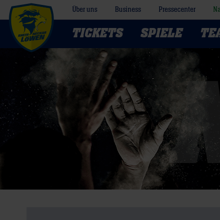
Über uns
Business
Pressecenter
Na
TICKETS
SPIELE
TE