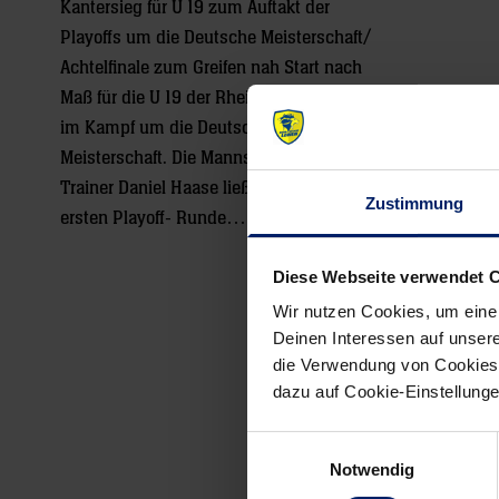
Kantersieg für U 19 zum Auftakt der
Playoffs um die Deutsche Meisterschaft/
Achtelfinale zum Greifen nah Start nach
Maß für die U 19 der Rhein-Neckar Löwen
im Kampf um die Deutsche
Meisterschaft. Die Mannschaft von
Trainer Daniel Haase ließ im Hinspiel der
Zustimmung
ersten Playoff- Runde…
» Mehr
Diese Webseite verwendet 
Wir nutzen Cookies, um eine
Deinen Interessen auf unsere
die Verwendung von Cookies 
dazu auf Cookie-Einstellung
Einwilligungsauswahl
Notwendig