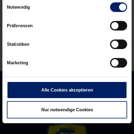
Einwilligungsauswahl
nach
das
Notwendig
dem
Ziel
Veszprem-
für
Präferenzen
Spiel
die
zwiespältige
Löwen
Statistiken
Gefühle
(RNZ)
(RNZ)
Marketing
Alle Cookies akzeptieren
Nur notwendige Cookies