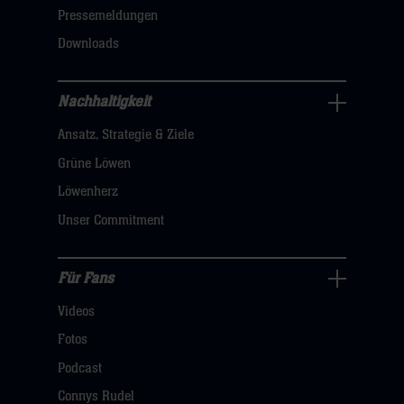
dann
Pressemeldungen
klicken
Downloads
sie
hier
Nachhaltigkeit
Nachhaltigkeit
Ansatz, Strategie & Ziele
Navigation
öffnen,
Grüne Löwen
dann
Löwenherz
klicken
Unser Commitment
sie
hier
Für Fans
Für
Videos
Fans
Navigation
Fotos
öffnen,
Podcast
dann
Connys Rudel