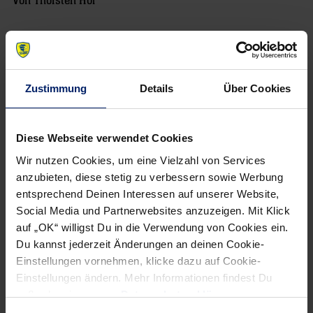
Von Thorsten Hof
Zustimmung
Details
Über Cookies
NEWSLETTER
Wenn du per E-Mail über Aktuelles aus der Löwenwelt
Diese Webseite verwendet Cookies
informiert werden willst, kannst du den Rhein-Neckar Löwen
Wir nutzen Cookies, um eine Vielzahl von Services
Newsletter
hier abonnieren
.
anzubieten, diese stetig zu verbessern sowie Werbung
entsprechend Deinen Interessen auf unserer Website,
Social Media und Partnerwebsites anzuzeigen. Mit Klick
Post
Alle News anzeigen
auf „OK“ willigst Du in die Verwendung von Cookies ein.
previous
newst
navigation
Du kannst jederzeit Änderungen an deinen Cookie-
News:
News:
Einstellungen vornehmen, klicke dazu auf Cookie-
Gudmundur
Zwei
Einstellungen ändern. Mehr Informationen findest Du
Gudmundsson
Punkte
außerdem in unserer
Datenschutzerklärung
.
plagten
sind