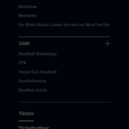
klicken
Roadshow
sie
Newsletter
hier
Die Rhein-Neckar Löwen live und auf Abruf bei Dyn
Links
Links
Handball-Bundesliga
Navigation
öffnen,
DYN
dann
Forum Club Handball
klicken
Handballwoche
sie
Handball Inside
hier
Tickets
Tickethotline: