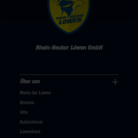
Rhein-Neckar Löwen GmbH
Über uns
Über
Werte der Löwen
uns
Navigation
Historie
öffnen,
Jobs
dann
Aufsichtsrat
klicken
Löwenherz
sie