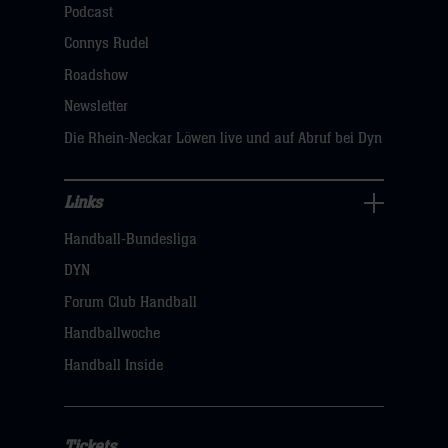
öffnen,
Podcast
dann
Connys Rudel
klicken
Roadshow
sie
Newsletter
hier
Die Rhein-Neckar Löwen live und auf Abruf bei Dyn
Links
Links
Handball-Bundesliga
Navigation
öffnen,
DYN
dann
Forum Club Handball
klicken
Handballwoche
sie
Handball Inside
hier
Tickets