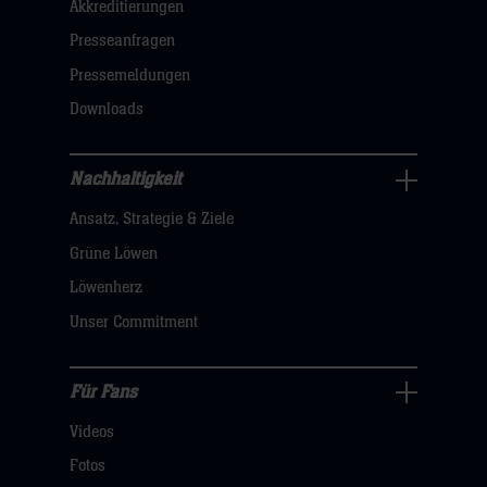
Akkreditierungen
Navigation
öffnen,
Presseanfragen
dann
Pressemeldungen
klicken
Downloads
sie
hier
Nachhaltigkeit
Nachhaltigkeit
Ansatz, Strategie & Ziele
Navigation
öffnen,
Grüne Löwen
dann
Löwenherz
klicken
Unser Commitment
sie
hier
Für Fans
Für
Videos
Fans
Navigation
Fotos