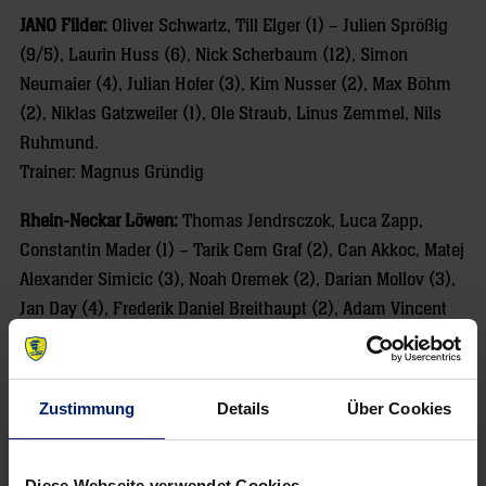
JANO Filder:
Oliver Schwartz, Till Elger (1) – Julien Sprößig
(9/5), Laurin Huss (6), Nick Scherbaum (12), Simon
Neumaier (4), Julian Hofer (3), Kim Nusser (2), Max Böhm
(2), Niklas Gatzweiler (1), Ole Straub, Linus Zemmel, Nils
Ruhmund.
Trainer: Magnus Gründig
Rhein-Neckar Löwen:
Thomas Jendrsczok, Luca Zapp,
Constantin Mader (1) – Tarik Cem Graf (2), Can Akkoc, Matej
Alexander Simicic (3), Noah Oremek (2), Darian Mollov (3),
Jan Day (4), Frederik Daniel Breithaupt (2), Adam Vincent
Jozsa, Julian Steinert, Tim Löhr, Guy-Loup Hofbeck (3),
Julian Baumhauer (3), Lui Wenzler (11/6).
Trainer: Martin Berger
Zustimmung
Details
Über Cookies
Schiedsrichter:
Cedric Pignot / Tobias Zinn (Ebersberg &
München)
Diese Webseite verwendet Cookies