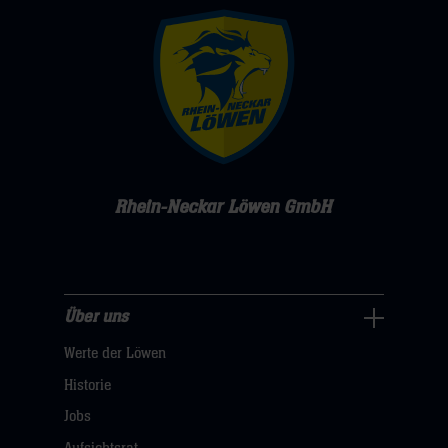
Rhein-Neckar Löwen GmbH
Über uns
Über
Werte der Löwen
uns
Navigation
Historie
öffnen,
Jobs
dann