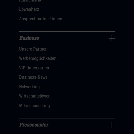
Aufsichtsrat
klicken
Löwenherz
sie
Ansprechpartner*innen
hier
Business
Pressecenter
Unsere Partner
Navigation
öffnen,
Werbemöglichkeiten
dann
VIP Dauerkarten
klicken
Business-News
sie
Networking
hier
Wirtschaftslöwen
Mikrosponsoring
Pressecenter
Business