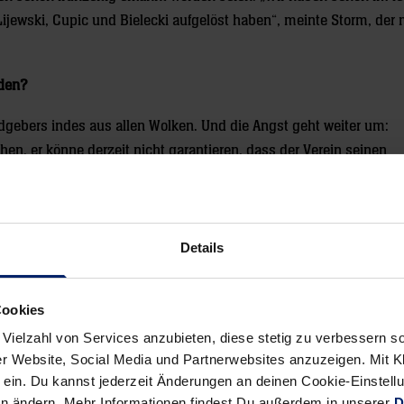
ijewski, Cupic und Bielecki aufgelöst haben“, meinte Storm, der 
rden?
ebers indes aus allen Wolken. Und die Angst geht weiter um:
en, er könne derzeit nicht garantieren, dass der Verein seinen
. Man sei derzeit auf der Suche nach einem neuen Sponsor.
 Kopenhagener ihren Superstar Mikkel Hansen verkaufen müssen, u
Ablösesumme für den vorzeitigen Wechsel von Kim Andersson an d
Details
Cookies
 Vielzahl von Services anzubieten, diese stetig zu verbessern
r Website, Social Media und Partnerwebsites anzuzeigen. Mit Kli
ein. Du kannst jederzeit Änderungen an deinen Cookie-Einstell
Alle News anzeigen
en ändern. Mehr Informationen findest Du außerdem in unserer
D