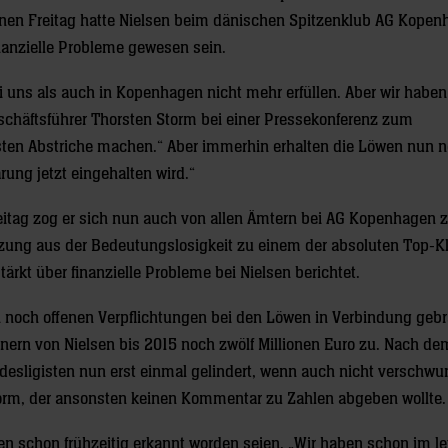
en Freitag hatte Nielsen beim dänischen Spitzenklub AG Kopen
inanzielle Probleme gewesen sein.
i uns als auch in Kopenhagen nicht mehr erfüllen. Aber wir habe
eschäftsführer Thorsten Storm bei einer Pressekonferenz zum
ssten Abstriche machen.“ Aber immerhin erhalten die Löwen nun 
rung jetzt eingehalten wird.“
itag zog er sich nun auch von allen Ämtern bei AG Kopenhagen z
ützung aus der Bedeutungslosigkeit zu einem der absoluten Top-K
rkt über finanzielle Probleme bei Nielsen berichtet.
n noch offenen Verpflichtungen bei den Löwen in Verbindung gebr
ern von Nielsen bis 2015 noch zwölf Millionen Euro zu. Nach de
ndesligisten nun erst einmal gelindert, wenn auch nicht verschwu
torm, der ansonsten keinen Kommentar zu Zahlen abgeben wollte.
n schon frühzeitig erkannt worden seien. „Wir haben schon im le