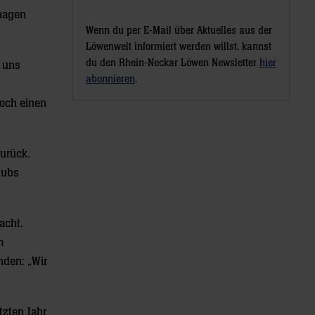
hagen
Wenn du per E-Mail über Aktuelles aus der
Löwenwelt informiert werden willst, kannst
du den Rhein-Neckar Löwen Newsletter
hier
n uns
abonnieren
.
noch einen
urück.
lubs
acht.
m
nden: „Wir
tzten Jahr