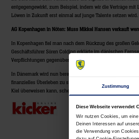
entgegengewirkt, zum Beispiel, indem wir die Verträge mit L
Löwen in Zukunft erst einmal auf junge Talente setzen wird.
AG Kopenhagen in Nöten: Muss Mikkel Hansen verkauft we
In Kopenhagen fiel man nach dem Rückzug des großen Geldg
Geschäftsführer Sören Colding erklärte im dänischen Fernseh
Verpflichtungen gegenüber den Spielern nachkommen könne
In Dänemark wird nun bereits kräftig spekuliert, dass die
finanzielles Überleben zu sichern. Auch ob der Klub die 
Zustimmung
Kiel überweisen kann, scheint derzeit fraglich zu sein.
Diese Webseite verwendet 
Wir nutzen Cookies, um eine
Deinen Interessen auf unsere
die Verwendung von Cookies 
Post
dazu auf Cookie-Einstellung