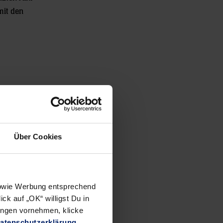
mit den
m ihr
en THW
Über Cookies
 sowie Werbung entsprechend
ck auf „OK“ willigst Du in
ungen vornehmen, klicke
atenschutzerklärung
.