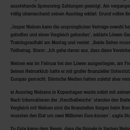
ausstehende Sponsoring-Zahlungen geeinigt. Am vergangen
völlig überraschend seinen Ausstieg erklärt. Grund sollen f
„Jesper Nielsen kann die ursprünglichen Verträge sowohl be
getroffen und einen Vergleich gefunden“, erklärte Löwen-G
Trainingsauftakt am Montag und verriet: „Beide Seiten mu
Teilbetrag. Storm: „Ich gehe davon aus, dass diese Vereinba
Nielsen war im Februar bei den Löwen ausgestiegen, am Fre
Seinen Heimatklub hatte er mit großer finanzieller Unterst
Europas gemacht. Dänische Medien hatten zuletzt aber verstä
er Ausstieg Nielsens in Kopenhagen wurde sofort mit seine
Nach Informationen der „Handballwoche“ standen den Baden
Vergleich mit Nielsen sind die finanziellen Sorgen beim Bu
mussten den Etat um zwei Millionen Euro kürzen“, sagte S
Zu Gute käme dem Verein, dass die Signale in Sachen Nielse