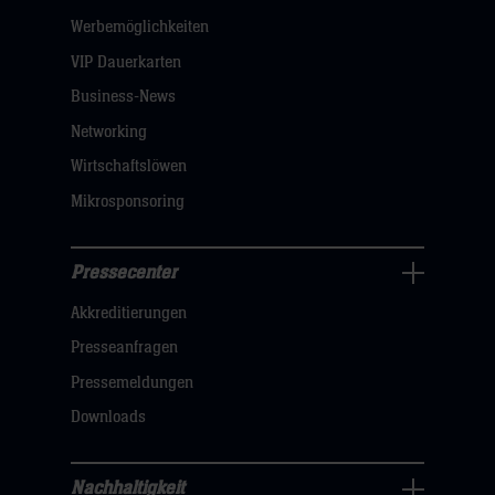
öffnen,
Werbemöglichkeiten
dann
VIP Dauerkarten
klicken
Business-News
sie
Networking
hier
Wirtschaftslöwen
Mikrosponsoring
Pressecenter
Business
Akkreditierungen
Navigation
öffnen,
Presseanfragen
dann
Pressemeldungen
klicken
Downloads
sie
hier
Nachhaltigkeit