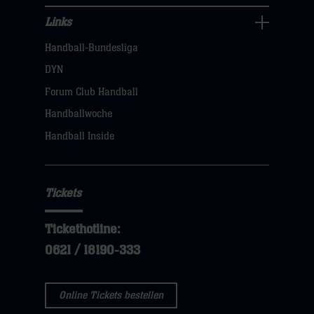
Links
Links
Handball-Bundesliga
Navigation
öffnen,
DYN
dann
Forum Club Handball
klicken
Handballwoche
sie
Handball Inside
hier
Tickets
Tickethotline:
0621 / 18190-333
Online Tickets bestellen