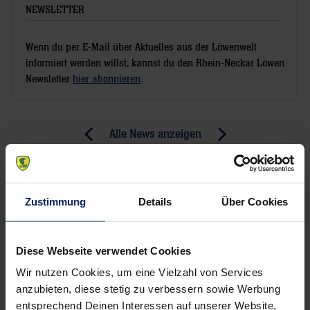
NEWSLETTER
Wenn du per E-Mail über Aktuelles aus der Löwenwelt
informiert werden willst, kannst du den Rhein-Neckar Löwen
Newsletter
hier abonnieren
.
Post
Alle News anzeigen
previous
newst
navigation
News:
News:
Starker
Pokalkracher
Zustimmung
Details
Über Cookies
Ligaauftakt
im
SNP
dome
Diese Webseite verwendet Cookies
fix
Wir nutzen Cookies, um eine Vielzahl von Services
terminiert
anzubieten, diese stetig zu verbessern sowie Werbung
entsprechend Deinen Interessen auf unserer Website,