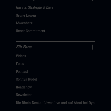
Nachhaltigkeit
Ansatz, Strategie & Ziele
Navigation
öffnen,
Grüne Löwen
dann
Löwenherz
klicken
Unser Commitment
sie
hier
Für Fans
Für
Videos
Fans
Navigation
Fotos
öffnen,
Podcast
dann
Connys Rudel
klicken
Roadshow
sie
Newsletter
hier
Die Rhein-Neckar Löwen live und auf Abruf bei Dyn