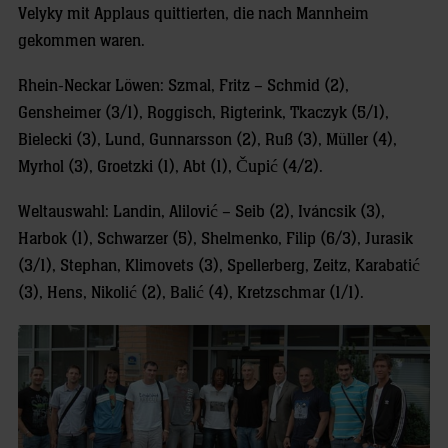
Velyky mit Applaus quittierten, die nach Mannheim
gekommen waren.
Rhein-Neckar Löwen: Szmal, Fritz – Schmid (2),
Gensheimer (3/1), Roggisch, Rigterink, Tkaczyk (5/1),
Bielecki (3), Lund, Gunnarsson (2), Ruß (3), Müller (4),
Myrhol (3), Groetzki (1), Abt (1), Čupić (4/2).
Weltauswahl: Landin, Alilović – Seib (2), Iváncsik (3),
Harbok (1), Schwarzer (5), Shelmenko, Filip (6/3), Jurasik
(3/1), Stephan, Klimovets (3), Spellerberg, Zeitz, Karabatić
(3), Hens, Nikolić (2), Balić (4), Kretzschmar (1/1).