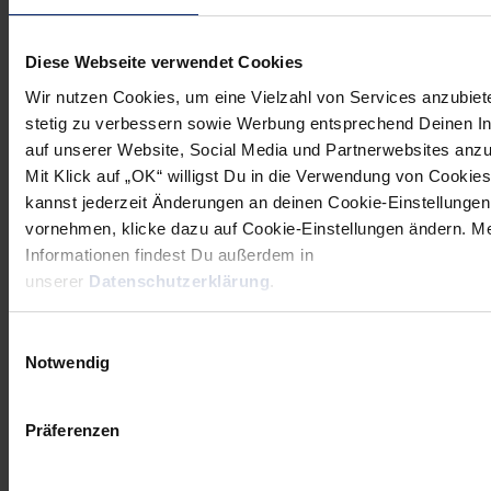
Wenn du per E-Mail über Aktuelles aus der Löwenwelt
informiert werden willst, kannst du den Rhein-Neckar Löwen
Diese Webseite verwendet Cookies
Newsletter
hier abonnieren
.
Wir nutzen Cookies, um eine Vielzahl von Services anzubiet
stetig zu verbessern sowie Werbung entsprechend Deinen I
auf unserer Website, Social Media und Partnerwebsites anz
Post
Alle News anzeigen
Mit Klick auf „OK“ willigst Du in die Verwendung von Cookies
previous
newst
navigation
kannst jederzeit Änderungen an deinen Cookie-Einstellungen
News:
News:
vornehmen, klicke dazu auf Cookie-Einstellungen ändern. M
„Die
Karol
Informationen findest Du außerdem in
unserer
Datenschutzerklärung
.
Willenskraft
Bielecki
ist
im
Einwilligungsauswahl
beeindruckend“
Interview:
Notwendig
„Ich
möchte
Präferenzen
noch
besser