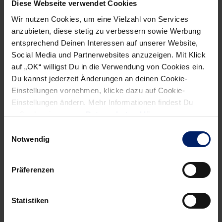
Diese Webseite verwendet Cookies
Wir nutzen Cookies, um eine Vielzahl von Services
anzubieten, diese stetig zu verbessern sowie Werbung
entsprechend Deinen Interessen auf unserer Website,
Social Media und Partnerwebsites anzuzeigen. Mit Klick
auf „OK“ willigst Du in die Verwendung von Cookies ein.
Du kannst jederzeit Änderungen an deinen Cookie-
Einstellungen vornehmen, klicke dazu auf Cookie-
Einstellungen ändern. Mehr Informationen findest Du
außerdem in unserer
Datenschutzerklärung
.
Wenn du per E-Mail über Aktuelles aus der Löwenwelt
Einwilligungsauswahl
informiert werden willst, kannst du den Rhein-Neckar Löwen
Notwendig
Newsletter
hier abonnieren
.
Präferenzen
Post
Alle News anzeigen
previous
newst
navigation
Statistiken
News:
News: