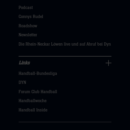
öffnen,
Podcast
dann
Connys Rudel
klicken
Roadshow
sie
Newsletter
hier
Die Rhein-Neckar Löwen live und auf Abruf bei Dyn
Links
Links
Handball-Bundesliga
Navigation
öffnen,
DYN
dann
Forum Club Handball
klicken
Handballwoche
sie
Handball Inside
hier