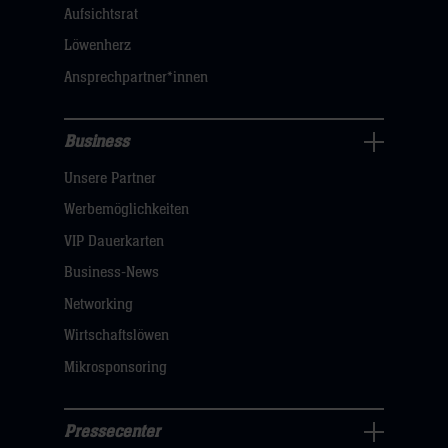
dann
Aufsichtsrat
klicken
Löwenherz
sie
Ansprechpartner*innen
hier
Business
Pressecenter
Unsere Partner
Navigation
öffnen,
Werbemöglichkeiten
dann
VIP Dauerkarten
klicken
Business-News
sie
Networking
hier
Wirtschaftslöwen
Mikrosponsoring
Pressecenter
Business