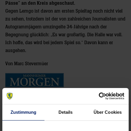
Pässe“ an den Kreis abgeschaut.
Gegen Lemgo ist davon am ersten Spieltag noch nicht viel
zu sehen, trotzdem ist der von zahlreichen Journalisten und
Autogrammjägern umzingelte 34-Jährige nach der
Begegnung glücklich: „Es war großartig. Die Halle war voll.
Ich hoffe, das wird bei jedem Spiel so.“ Davon kann er
ausgehen.
Von Marc Stevermüer
Zustimmung
Details
Über Cookies
NEWSLETTER