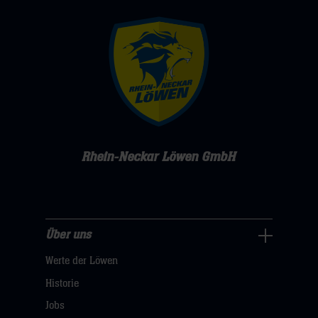
Rhein-Neckar Löwen GmbH
Über uns
Über
Werte der Löwen
uns
Navigation
Historie
öffnen,
Jobs