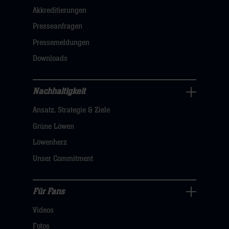
Akkreditierungen
Navigation
öffnen,
Presseanfragen
dann
Pressemeldungen
klicken
Downloads
sie
hier
Nachhaltigkeit
Nachhaltigkeit
Ansatz, Strategie & Ziele
Navigation
öffnen,
Grüne Löwen
dann
Löwenherz
klicken
Unser Commitment
sie
hier
Für Fans
Für
Videos
Fans
Navigation
Fotos