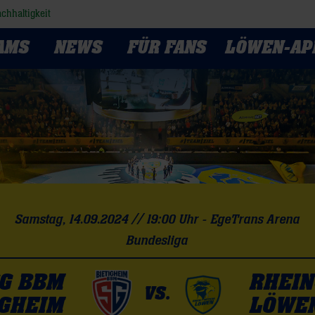
chhaltigkeit
AMS
NEWS
FÜR FANS
LÖWEN-AP
Samstag, 14.09.2024 // 19:00 Uhr - EgeTrans Arena
Bundesliga
G BBM
RHEIN
VS.
IGHEIM
LÖWE