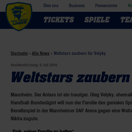
Über uns
Business
Pressecenter
Na
TICKETS
SPIELE
TE
Startseite
»
Alle News
»
Weltstars zaubern für Velyky
Veröffentlichung:
2. Juli 2010
Weltstars zaubern
Mannheim. Der Anlass ist ein trauriger. Oleg Velyky, ehema
Handball-Bundesligist will nun der Familie des genialen Sp
Benefizspiel in der Mannheimer SAP Arena gegen eine Welt
Nikita zugute.