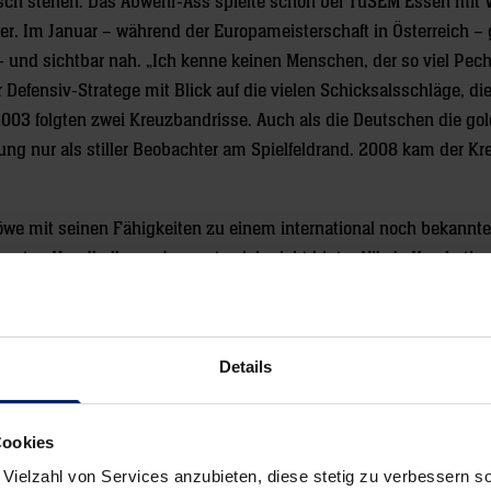
gisch stehen. Das Abwehr-Ass spielte schon bei TuSEM Essen mit 
r. Im Januar – während der Europameisterschaft in Österreich –
- und sichtbar nah. „Ich kenne keinen Menschen, der so viel Pech
r Defensiv-Stratege mit Blick auf die vielen Schicksalsschläge, die
03 folgten zwei Kreuzbandrisse. Auch als die Deutschen die go
ng nur als stiller Beobachter am Spielfeldrand. 2008 kam der Kr
öwe mit seinen Fähigkeiten zu einem international noch bekannte
ltbesten Handballer und musste sich nicht hinter Nikola Karabatic
e Familie und der Handball bedeuteten dem ehemaligen Löwen-K
ll nicht weglaufen“, sagte der Bundesliga-Profi einmal. Er verlor z
r mehr schwächte, stand für ihn das Wohlbefinden seiner Familie
Details
 sein Sohn Sorgen machen müssen. Die Löwen wissen das – und ho
Cookies
 Vielzahl von Services anzubieten, diese stetig zu verbessern