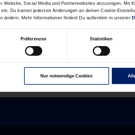
r Website, Social Media und Partnerwebsites anzuzeigen. Mit Kli
ein. Du kannst jederzeit Änderungen an deinen Cookie-Einstell
en ändern. Mehr Informationen findest Du außerdem in unserer
D
Alle News anzeigen
Präferenzen
Statistiken
previous
newst
News:
News:
Löwen
Löwen
contra
starten
Balić,
mit
Nur notwendige Cookies
All
Karabatić,
zwei
Hens
Landesderbys
&
Co
am
26.
Juli