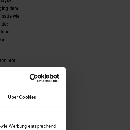
Velyky
 ging dem
 hatte wie
 der
ldene
ebs
ren Star
apitän
u keiner
 im
Über Cookies
ffen
 sowie Werbung entsprechend