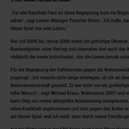
„Froh, seiner Familie zu helfen“
„Für alle Handball-Fans ist diese Begegnung kurz vor Beginn 
sehen“, sagt Löwen-Manager Thorsten Storm: „Ich hoffe, dass
dieser Sport war sein Leben.“
Von Juli 2005 bis Januar 2008 stand der gebürtige Ukrainer
Bundesligisten unter Vertrag und übernahm dort auch das K
vielleicht der beste Individualist, den die Löwen jemals unte
Für die Begegnung der Gelbhemden gegen die Weltauswahl 
zugesagt. „Ich musste nicht lange überlegen, ob ich an die
Nationalmannschaft gespielt. Er war nicht nur ein großartig
toller Mensch“, sagt Michael Kraus, Weltmeister 2007 und 
kann Oleg nur meine allergrößte Anerkennung aussprechen. 
seine Krankheit angenommen und sich gegen den Krebs mit a
auf dieses Spiel, weil ich weiß, dass damit seiner Familie ge