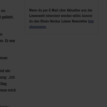
Wenn du per E-Mail über Aktuelles aus der
e zu
Löwenwelt informiert werden willst, kannst
 geliebt,
du den Rhein-Neckar Löwen Newsletter
hier
abonnieren
.
en
n. Er war
ommen
und ein
ung: „Ich
Oleg
freue mich