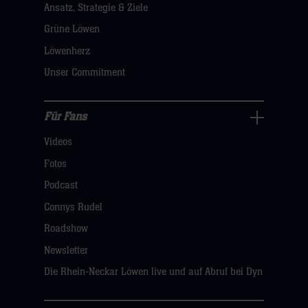
Ansatz, Strategie & Ziele
Navigation
öffnen,
Grüne Löwen
dann
Löwenherz
klicken
Unser Commitment
sie
hier
Für Fans
Für
Videos
Fans
Navigation
Fotos
öffnen,
Podcast
dann
Connys Rudel
klicken
Roadshow
sie
Newsletter
hier
Die Rhein-Neckar Löwen live und auf Abruf bei Dyn