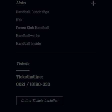
Links
Links
Handball-Bundesliga
Navigation
öffnen,
DYN
dann
Forum Club Handball
klicken
Handballwoche
sie
Handball Inside
hier
Tickets
Tickethotline:
0621 / 18190-333
Online Tickets bestellen