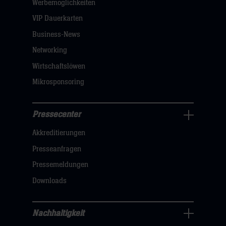
öffnen,
Werbemöglichkeiten
dann
VIP Dauerkarten
klicken
Business-News
sie
Networking
hier
Wirtschaftslöwen
Mikrosponsoring
Pressecenter
Business
Akkreditierungen
Navigation
öffnen,
Presseanfragen
dann
Pressemeldungen
klicken
Downloads
sie
hier
Nachhaltigkeit
Nachhaltigkeit