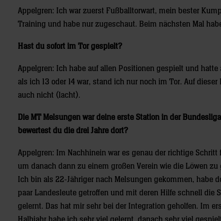
Appelgren: Ich war zuerst Fußballtorwart, mein bester Kumpel
Training und habe nur zugeschaut. Beim nächsten Mal habe
Hast du sofort im Tor gespielt?
Appelgren: Ich habe auf allen Positionen gespielt und hatte
als ich 13 oder 14 war, stand ich nur noch im Tor. Auf diese
auch nicht (lacht).
Die MT Melsungen war deine erste Station in der Bundesliga
bewertest du die drei Jahre dort?
Appelgren: Im Nachhinein war es genau der richtige Schritt 
um danach dann zu einem großen Verein wie die Löwen zu
Ich bin als 22-Jähriger nach Melsungen gekommen, habe do
paar Landesleute getroffen und mit deren Hilfe schnell die 
gelernt. Das hat mir sehr bei der Integration geholfen. Im er
Halbjahr habe ich sehr viel gelernt, danach sehr viel gespiel