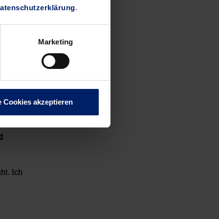
atenschutzerklärung
.
für das
Marketing
och sehr
e Cookies akzeptieren
son war es
d
ht. Ich