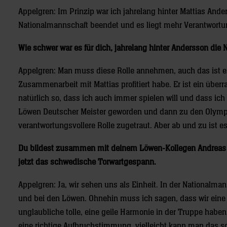
Appelgren: Im Prinzip war ich jahrelang hinter Mattias Ander
Nationalmannschaft beendet und es liegt mehr Verantwortu
Wie schwer war es für dich, jahrelang hinter Andersson die
Appelgren: Man muss diese Rolle annehmen, auch das ist ein
Zusammenarbeit mit Mattias profitiert habe. Er ist ein übe
natürlich so, dass ich auch immer spielen will und dass ic
Löwen Deutscher Meister geworden und dann zu den Olympis
verantwortungsvollere Rolle zugetraut. Aber ab und zu ist 
Du bildest zusammen mit deinem Löwen-Kollegen Andreas 
jetzt das schwedische Torwartgespann.
Appelgren: Ja, wir sehen uns als Einheit. In der Nationalma
und bei den Löwen. Ohnehin muss ich sagen, dass wir eine
unglaubliche tolle, eine geile Harmonie in der Truppe haben
eine richtige Aufbruchstimmung, vielleicht kann man das s