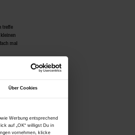
treffe
 kleinen
nfach mal
,
ch mir vor
Über Cookies
er
te Spiel
 sowie Werbung entsprechend
ck auf „OK“ willigst Du in
ungen vornehmen, klicke