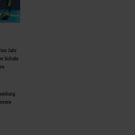
tes Jahr
er Schale
se.
cheidung
unsere