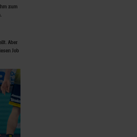
t ihm zum
.
llt. Aber
diesen Job