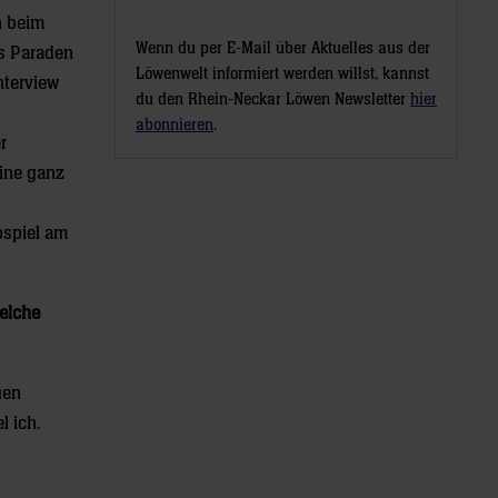
n beim
Wenn du per E-Mail über Aktuelles aus der
s Paraden
Löwenwelt informiert werden willst, kannst
nterview
du den Rhein-Neckar Löwen Newsletter
hier
abonnieren
.
r
ine ganz
pspiel am
Welche
uen
l ich.