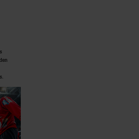
es
 den
s.