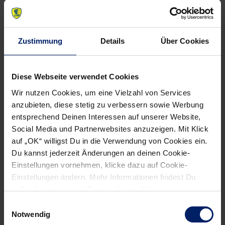
Zustimmung
Details
Über Cookies
Diese Webseite verwendet Cookies
Wir nutzen Cookies, um eine Vielzahl von Services
anzubieten, diese stetig zu verbessern sowie Werbung
entsprechend Deinen Interessen auf unserer Website,
Social Media und Partnerwebsites anzuzeigen. Mit Klick
Nach dem Wechsel darf Andy Schmid wieder ran. Und er
auf „OK“ willigst Du in die Verwendung von Cookies ein.
arbeitet sich Stück für Stück ins Spiel. Halbzeitübergreifend
Du kannst jederzeit Änderungen an deinen Cookie-
baut Sigurdsson mit dem Treffer zum 11:16 den Löwen-Lauf
Einstellungen vornehmen, klicke dazu auf Cookie-
auf fünf Tore aus – das sollte doch die Partie beruhigen. Von
Einstellungen ändern. Mehr Informationen findest Du
wegen. Ludwigshafen beißt sich zurück, erzielt durch
außerdem in unserer
Datenschutzerklärung
.
Stüber das 16:18 (43.). Jetzt übernimmt wieder einmal
Einwilligungsauswahl
Mensah, trifft zum 16:20 und 16:21. Auch Palicka ist in
Notwendig