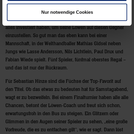
superharten Saison sein kann. Ein Schicksal, das die
Berliner teilen. Denen galt in dieser Woche der komplette
Nur notwendige Cookies
Fokus. Sebastian Hinze, so viel kann als sicher gelten, wird
alles investiert haben, um seine Löwen auf diesen Gegner
einzustellen. So gut man das eben kann bei einer
Mannschaft, in der Welthandballer Mathias Gidsel neben
Jungs wie Lasse Andersson, Nils Lichtlein, Paul Drux und
Fabian Wiede spielt. Fünf Spieler, fünfmal oberstes Regal –
und das ist nur der Rückraum.
Für Sebastian Hinze sind die Füchse der Top-Favorit auf
den Titel. Ob das etwas zu bedeuten hat für Samstagabend,
wagt er zu bezweifeln. Bei einem Finalturnier haben alle alle
Chancen, betont der Löwen-Coach und freut sich schon,
erwartungsfroh in den Bus zu steigen. Ein Glitzern oder
Glimmen in den Augen seiner Spieler zu sehen, „eine große
Vorfreude, die es zu entfachen gilt“, wie er sagt. Dann löst