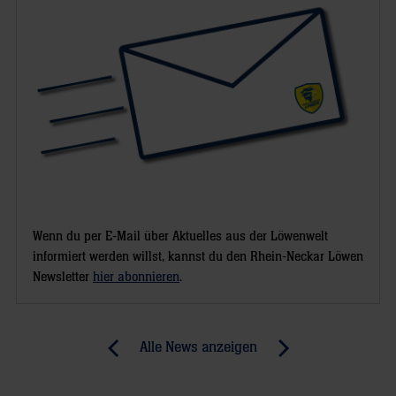
Wenn du per E-Mail über Aktuelles aus der Löwenwelt
informiert werden willst, kannst du den Rhein-Neckar Löwen
Newsletter
hier abonnieren
.
Post
Alle News anzeigen
previous
newst
navigation
News:
News: