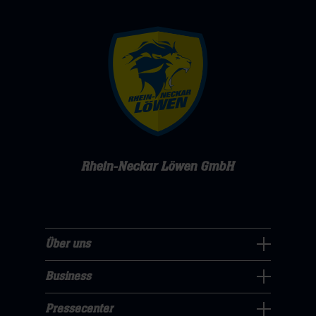
Rhein-Neckar Löwen GmbH
Über uns
Über
uns
Business
Pressecenter
Navigation
Navigation
Pressecenter
öffnen,