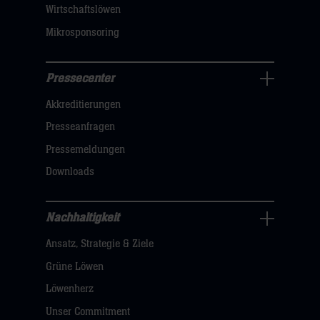
Wirtschaftslöwen
Mikrosponsoring
Pressecenter
Business
Akkreditierungen
Navigation
öffnen,
Presseanfragen
dann
Pressemeldungen
klicken
Downloads
sie
hier
Nachhaltigkeit
Nachhaltigkeit
Ansatz, Strategie & Ziele
Navigation
öffnen,
Grüne Löwen
dann
Löwenherz
klicken
Unser Commitment