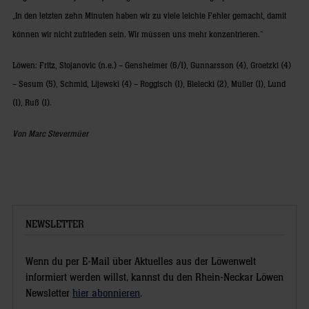
„In den letzten zehn Minuten haben wir zu viele leichte Fehler gemacht, damit
können wir nicht zufrieden sein. Wir müssen uns mehr konzentrieren.“
Löwen: Fritz, Stojanovic (n.e.) – Gensheimer (6/1), Gunnarsson (4), Groetzki (4)
– Sesum (5), Schmid, Lijewski (4) – Roggisch (1), Bielecki (2), Müller (1), Lund
(1), Ruß (1).
Von Marc Stevermüer
NEWSLETTER
Wenn du per E-Mail über Aktuelles aus der Löwenwelt
informiert werden willst, kannst du den Rhein-Neckar Löwen
Newsletter
hier abonnieren
.