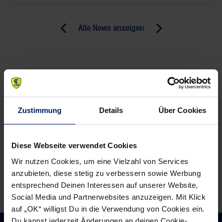
Post
Alle News anzeigen
previous
newst
navigation
News:
News:
Heimpremiere
„Mit
gelungen
weniger
–
Fehlern
Interviews
können
Zustimmung
Details
Über Cookies
wir
auch
Diese Webseite verwendet Cookies
Hamburg
schlagen“
Wir nutzen Cookies, um eine Vielzahl von Services
–
anzubieten, diese stetig zu verbessern sowie Werbung
entsprechend Deinen Interessen auf unserer Website,
Krzysztof
Social Media und Partnerwebsites anzuzeigen. Mit Klick
Lijewski
auf „OK“ willigst Du in die Verwendung von Cookies ein.
im
Du kannst jederzeit Änderungen an deinen Cookie-