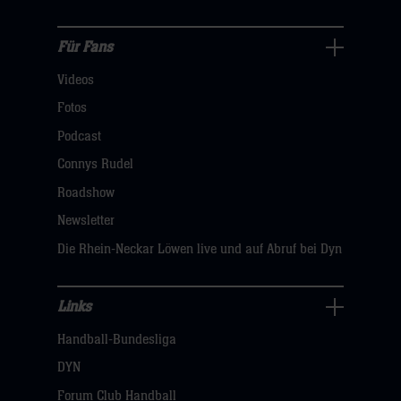
sie
hier
Für Fans
Für
Videos
Fans
Navigation
Fotos
öffnen,
Podcast
dann
Connys Rudel
klicken
Roadshow
sie
Newsletter
hier
Die Rhein-Neckar Löwen live und auf Abruf bei Dyn
Links
Links
Handball-Bundesliga
Navigation
öffnen,
DYN
dann
Forum Club Handball