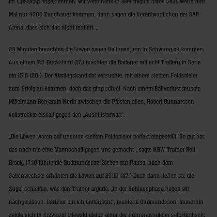
im Ligaalltag angekommen. Wir verschenken aber fraglos bares Geld. Wenn fünf
Mal nur 4000 Zuschauer kommen, dann sagen die Verantwortlichen der SAP
Arena, dass sich das nicht rentiert. „
20 Minuten brauchten die Löwen gegen Balingen, um in Schwung zu kommen.
Aus einem 7:8-Rückstand (17.) machten die Badener mit acht Treffern in Serie
ein 15:8 (28.). Der Abstiegskandidat versuchte, mit einem siebten Feldspieler
zum Erfolg zu kommen, doch das ging schief. Nach einem Ballverlust musste
Mittelmann Benjamin Herth zwischen die Pfosten eilen, Róbert Gunnarsson
vollstreckte eiskalt gegen den „Aushilfstorwart“.
„Die Löwen waren auf unseren siebten Feldspieler perfekt eingestellt. So gut hat
das noch nie eine Mannschaft gegen uns gemacht“, sagte HBW-Trainer Rolf
Brack. 17:10 führte die Gudmundsson-Sieben zur Pause, nach dem
Seitenwechsel erhöhten die Löwen auf 25:15 (47.) Doch dann ließen sie die
Zügel schleifen, was den Trainer ärgerte. „In der Schlussphase haben wir
nachgelassen. Darüber bin ich enttäuscht“, monierte Gudmundsson. Immerhin
zeigte sich in Krzysztof Lijewski gleich einer der Führungsspieler selbstkritisch: