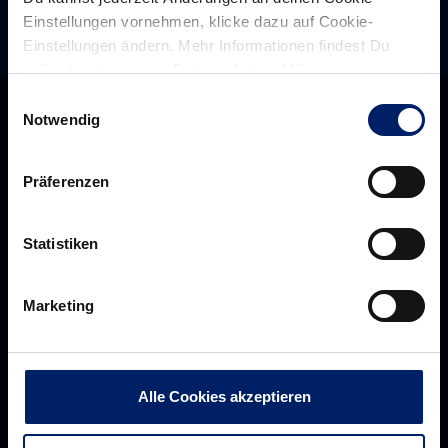
Interview
Einstellungen vornehmen, klicke dazu auf Cookie-
Einstellungen ändern. Mehr Informationen findest Du
außerdem in unserer
Datenschutzerklärung
.
Einwilligungsauswahl
Notwendig
Präferenzen
Statistiken
Marketing
Rhein-Neckar Löwen GmbH
Alle Cookies akzeptieren