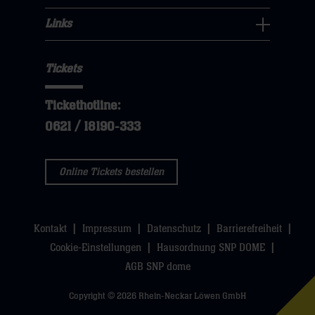
Für
hier
öffnen,
klicken
hier
Fans
Links
dann
sie
Links
Navigation
klicken
hier
Navigation
öffnen,
sie
Tickets
öffnen,
dann
hier
dann
klicken
Tickethotline:
klicken
sie
0621 / 18190-333
sie
hier
hier
Online Tickets bestellen
Kontakt
Impressum
Datenschutz
Barrierefreiheit
Cookie-Einstellungen
Hausordnung SNP DOME
AGB SNP dome
Copyright © 2026 Rhein-Neckar Löwen GmbH