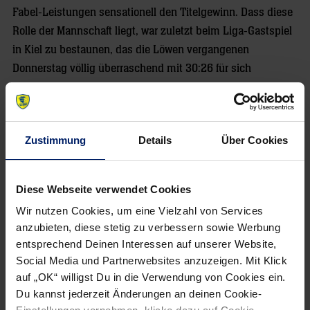
Fabel-Leistungen sensationell den Titelgewinn. Dass diese
Rolle der Mannschaft liegt, war zuletzt beim Liga-Gastspiel
in Kiel zu bestaunen, das die Löwen vergangenen
Donnerstag völlig überraschend mit 30:26 für sich
entscheiden konnten.
Im besten Fall wird es ein äußerst unterhaltsames Duell auf
Augenhöhe, wenn Füchse und Löwen am Samstag um 18
Zustimmung
Details
Über Cookies
Uhr aufeinandertreffen. Dann wissen sie auch schon, gegen
wen sie im Finale respektive im Spiel um Platz drei treffen
Diese Webseite verwendet Cookies
würden. Um 15 Uhr steigt nämlich das erste Halbfinale, und
Wir nutzen Cookies, um eine Vielzahl von Services
zwar unter ähnlichen Voraussetzungen wie das zweite.
anzubieten, diese stetig zu verbessern sowie Werbung
Favorit im Vergleich Flensburg gegen Bukarest ist der
entsprechend Deinen Interessen auf unserer Website,
Bundesliga-Dritte, der gleich eine ganze Armada an
Social Media und Partnerwebsites anzuzeigen. Mit Klick
Weltklasse-Spielern ins Feld schickt.
auf „OK“ willigst Du in die Verwendung von Cookies ein.
Du kannst jederzeit Änderungen an deinen Cookie-
1 aus 4: Das ist die Konstellation bei den