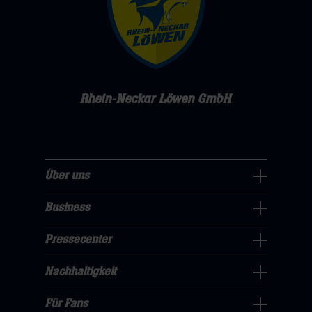
Rhein-Neckar Löwen GmbH
Über uns
Über
uns
Business
Pressecenter
Navigation
Navigation
Pressecenter
öffnen,
Business
öffnen,
dann
Navigation
Nachhaltigkeit
dann
klicken
Nachhaltigkeit
öffnen,
klicken
sie
Navigation
Für Fans
dann
sie