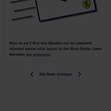
Wenn du per E-Mail über Aktuelles aus der Löwenwelt
informiert werden willst, kannst du den Rhein-Neckar Löwen
Newsletter
hier abonnieren
.
Post
Alle News anzeigen
previous
newst
navigation
News:
News:
DM-
Road
Finale:
to
U19-
Hamburg: