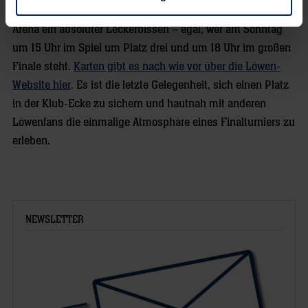
Für Handball-Fans ist das Wochenende in der Barclays
Arena ein absoluter Leckerbissen – egal, wer am Sonntag
um 15 Uhr im Spiel um Platz drei und um 18 Uhr im großen
Finale steht.
Karten gibt es nach wie vor über die Löwen-
Website hier
. Es ist die letzte Gelegenheit, sich einen Platz
in der Klub-Ecke zu sichern und hautnah mit anderen
Löwenfans die einmalige Atmosphäre eines Finalturniers zu
erleben.
NEWSLETTER