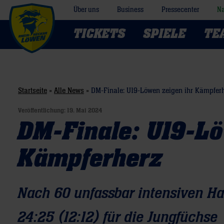
Über uns
Business
Pressecenter
Na
TICKETS
SPIELE
TE
Startseite
»
Alle News
»
DM-Finale: U19-Löwen zeigen ihr Kämpfer
Veröffentlichung:
19. Mai 2024
DM-Finale: U19-Lö
Kämpferherz
Nach 60 unfassbar intensiven Ha
24:25 (12:12) für die Jungfüchse