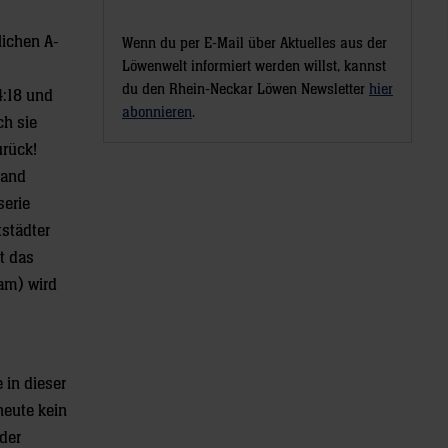
lichen A-
Wenn du per E-Mail über Aktuelles aus der
Löwenwelt informiert werden willst, kannst
du den Rhein-Neckar Löwen Newsletter
hier
4:18 und
abonnieren
.
ch sie
urück!
tand
serie
tstädter
t das
am) wird
 in dieser
heute kein
 der