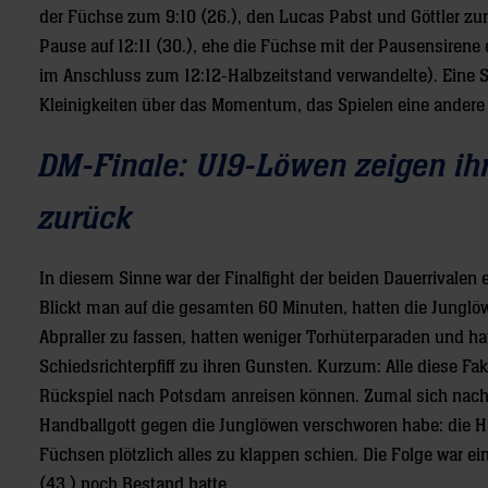
der Füchse zum 9:10 (26.), den Lucas Pabst und Göttler zum 
Pause auf 12:11 (30.), ehe die Füchse mit der Pausensire
im Anschluss zum 12:12-Halbzeitstand verwandelte). Eine 
Kleinigkeiten über das Momentum, das Spielen eine ande
DM-Finale: U19-Löwen zeigen ih
zurück
In diesem Sinne war der Finalfight der beiden Dauerrivalen 
Blickt man auf die gesamten 60 Minuten, hatten die Junglö
Abpraller zu fassen, hatten weniger Torhüterparaden und hatte
Schiedsrichterpfiff zu ihren Gunsten. Kurzum: Alle diese Fa
Rückspiel nach Potsdam anreisen können. Zumal sich nach W
Handballgott gegen die Junglöwen verschworen habe: die Ha
Füchsen plötzlich alles zu klappen schien. Die Folge war ein
(43.) noch Bestand hatte.