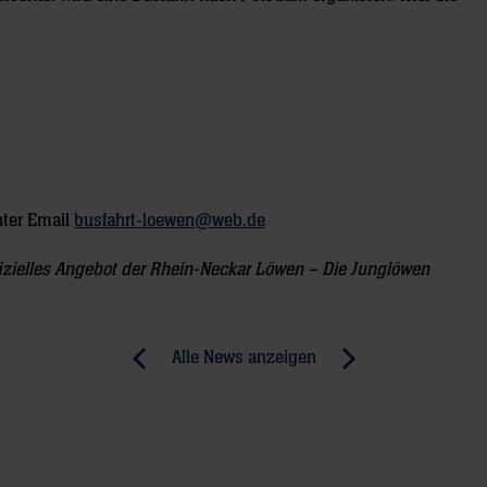
nter
Email
busfahrt-loewen@web.de
offizielles Angebot der Rhein-Neckar Löwen – Die Junglöwen
Alle News anzeigen
previous
newst
News:
News:
Altmeister
1
bremst
aus