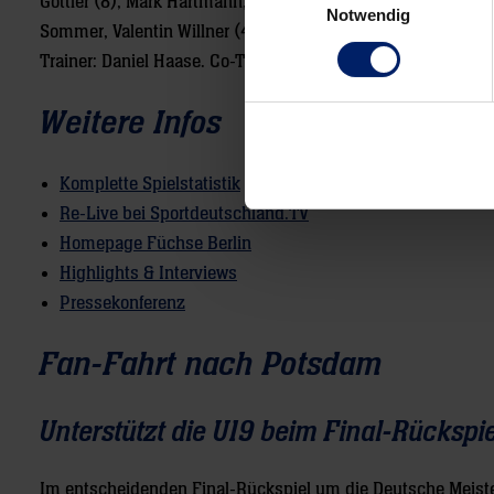
Göttler (8), Mark Hartmann, Laurin Karrenbauer (6/3), Lenn
Notwendig
Sommer, Valentin Willner (4).
Trainer: Daniel Haase. Co-Trainer: Tobias Knaus.
Weitere Infos
Komplette Spielstatistik
Re-Live bei Sportdeutschland.TV
Homepage Füchse Berlin
Highlights & Interviews
Pressekonferenz
Fan-Fahrt nach Potsdam
Unterstützt die U19 beim Final-Rückspie
Im entscheidenden Final-Rückspiel um die Deutsche Meister