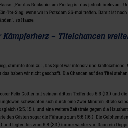
e Haase. „Für das Rückspiel am Freitag ist das jedoch irrelevant. Un
in-Tor-Sieg, wenn wir in Potsdam 26-mal treffen. Damit ist noch a
änden“, so Haase.
r Kämpferherz – Titelchancen weite
eg, stimmte dem zu: „Das Spiel war intensiv und kräftezehrend. 
 das haben wir nicht geschafft. Die Chancen auf den Titel stehen
er Felix Göttler mit seinem dritten Treffer das 5:3 (13.) und die
unglöwen schwächten sich durch eine Zwei-Minuten-Strafe selbst
leich (5:5, 15.), und eine weitere Zeitstrafe gegen die Hausherr
erte den Gästen sogar die Führung zum 5:6 (16.). Die Gelbhemden
.) und legten bis zum 9:8 (22.) immer wieder vor. Dann ein Dopp