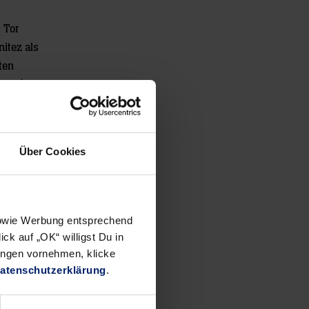
 Tor
itez als
ten
 55.),
isier
Über Cookies
er Löwen-
Minuten
schaften
 sowie Werbung entsprechend
ommenden
ck auf „OK“ willigst Du in
ungen vornehmen, klicke
atenschutzerklärung
.
elix