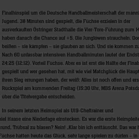
Finalhinspiel um die Deutsche Handballmeisterschaft der männ
Jugend. 38 Minuten sind gespielt, die Füchse erzielen in der
ausverkauften Östringer Stadthalle die Vier-Tore-Führung zum 1
haben danach die Chance auf +5. Die Junglöwen straucheln. Do
beißen – sie kämpfen – sie glauben an sich. Und sie kommen z
Nach 60 unfassbar intensiven Handballminuten lautet der Ends
24:25 (12:12). Vorteil Füchse. Aber es ist erst die Hälfte der Final
gespielt und wer gesehen hat, mit wie viel Matchglück die Haup
ihren Sieg errungen haben, der weiß: Alles ist noch offen und ers
Rückspiel am kommenden Freitag (15:30 Uhr, MBS Arena Potsd
über die Titelvergabe entscheiden.
In seinem letzten Heimspiel als U19-Cheftrainer und
 Haase eine Niederlage einstecken. Es war die erste Heimpleite
rund, Trübsal zu blasen? Nein! „Klar bin ich enttäuscht. Das war 
Füchse hatten heute das Glück, sehr lange spielen zu dürfen – in