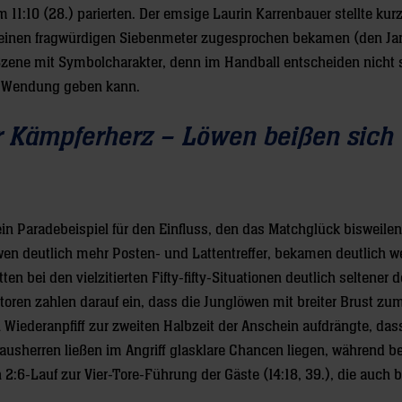
11:10 (28.) parierten. Der emsige Laurin Karrenbauer stellte kurz
ne einen fragwürdigen Siebenmeter zugesprochen bekamen (den Ja
Szene mit Symbolcharakter, denn im Handball entscheiden nicht 
re Wendung geben kann.
r Kämpferherz – Löwen beißen sich
ein Paradebeispiel für den Einfluss, den das Matchglück bisweile
wen deutlich mehr Posten- und Lattentreffer, bekamen deutlich w
n bei den vielzitierten Fifty-fifty-Situationen deutlich seltener 
ktoren zahlen darauf ein, dass die Junglöwen mit breiter Brust zu
iederanpfiff zur zweiten Halbzeit der Anschein aufdrängte, dass
usherren ließen im Angriff glasklare Chancen liegen, während b
 2:6-Lauf zur Vier-Tore-Führung der Gäste (14:18, 39.), die auch 