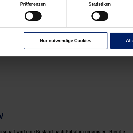
art Karrenbauer (1), Jan Knaus, Cedric Mayer, Lucas Pabst (4), Th
Präferenzen
Statistiken
Nur notwendige Cookies
All
l
schaft wird eine Busfahrt nach Potsdam organisiert. Hier die