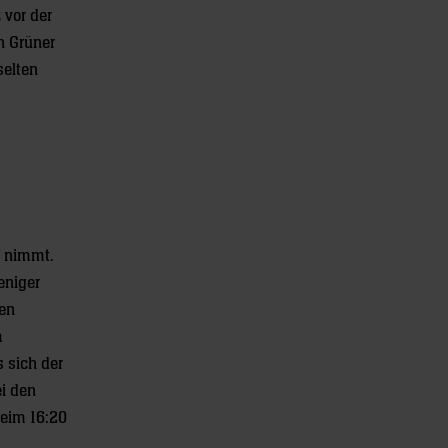
 vor der
n Grüner
selten
n nimmt.
eniger
den
m
 sich der
ei den
beim 16:20