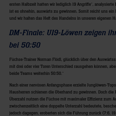
ersten Halbzeit hatten wir lediglich 19 Angriffe“, analysiert
ist es ohnehin, auswärts zu gewinnen. Somit reicht uns ein E
und wir halten das Heft des Handelns in unseren eigenen H
DM-Finale: U19-Löwen zeigen ih
bei 50:50
Füchse-Trainer Norman Flödl, glücklich über den Auswärtssi
mit drei oder vier Toren Unterschied rausgehen können, aber
beide Teams weiterhin 50:50.“
Nach einer nervösen Anfangsphase erzielte Junglöwen-Topscor
Hausherren schienen die Oberhand zu gewinnen. Doch die J
Überzahl nutzen die Füchse mit maximaler Effizienz zum Ausg
zwischenzeitlich eine doppelte Unterzahl bedeutete, besch
jedoch dagegen, eroberten sich die Führung zurück (7:6, 19