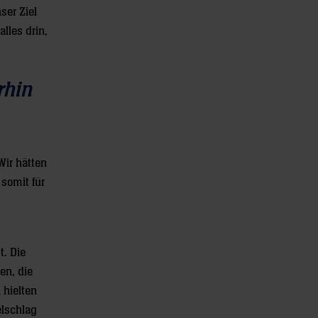
ser Ziel
lles drin,
rhin
Wir hätten
 somit für
. Die
en, die
 hielten
elschlag