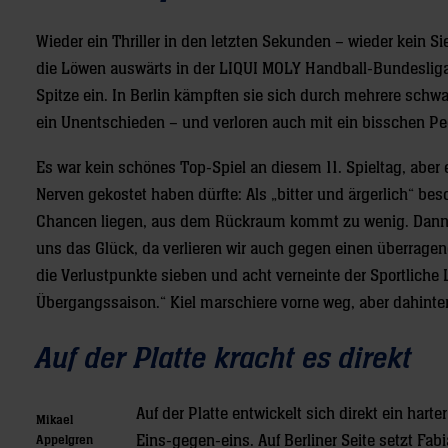
Wieder ein Thriller in den letzten Sekunden – wieder kein S
die Löwen auswärts in der LIQUI MOLY Handball-Bundesliga 
Spitze ein. In Berlin kämpften sie sich durch mehrere sc
ein Unentschieden – und verloren auch mit ein bisschen Pe
Es war kein schönes Top-Spiel an diesem 11. Spieltag, aber 
Nerven gekostet haben dürfte: Als „bitter und ärgerlich“ besc
Chancen liegen, aus dem Rückraum kommt zu wenig. Dann a
uns das Glück, da verlieren wir auch gegen einen überrage
die Verlustpunkte sieben und acht verneinte der Sportliche 
Übergangssaison.“ Kiel marschiere vorne weg, aber dahinter
Auf der Platte kracht es direkt
Auf der Platte entwickelt sich direkt ein har
Mikael
Eins-gegen-eins. Auf Berliner Seite setzt Fabi
Appelgren