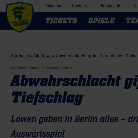
Über uns
Business
Pressecenter
Na
TICKETS
SPIELE
TE
Startseite
»
Alle News
»
Abwehrschlacht gipfelt in nächstem Tiefs
Veröffentlichung:
3. November 2019
Abwehrschlacht gi
Tiefschlag
Löwen geben in Berlin alles – dr
Auswärtsspiel