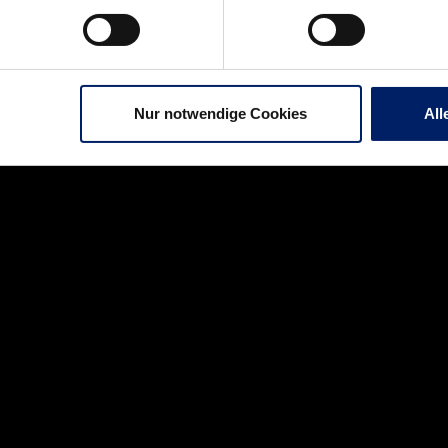
n Pfosten (10.), Schmid scheitert an Milosavljev (21.)
 12:10 (HZ), 13:10, 13:11, 16:11, 17:12, 17:14, 19:15, 19:17, 20:17, 21:20,
Nur notwendige Cookies
All