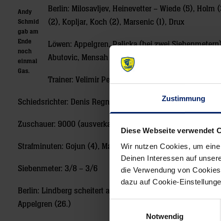
Berlin: Milosavljev, Heinevetter – Wiede (5), Holm (
Andy
(2), Kopljar, Koch (2), Marsenic (1), Drux
Schmid
gab am
Ende
Löwen: Appelgren, Palicka (bei zwei Siebenmetern) 
noch
Abutovic, Mensah (3/1), Fäth, Groetzki (2), Guardio
einmal
Gas.
Trainer: Velimir Petkovic – Kristjan Andresson
Zustimmung
Schiedsrichter: Denis Regner / Julian Koppl
Zuschauer: 9000 (ausverkauft)
Diese Webseite verwendet 
Wir nutzen Cookies, um eine
Strafminuten: Gojun (4), Marsenic (2), Holm (2) – Nielsen (
Deinen Interessen auf unsere
Siebenmeter: 3/8 – 3/6
die Verwendung von Cookies 
dazu auf Cookie-Einstellung
Berlin: Lindberg scheitert an Appelgren (7./24.) und an Pali
Appelgren (26.)
Einwilligungsauswahl
Notwendig