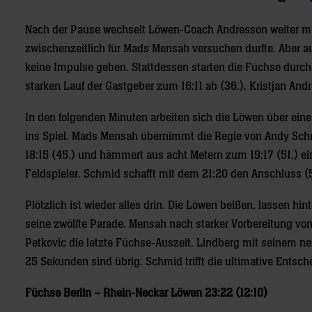
Nach der Pause wechselt Löwen-Coach Andresson weiter mun
zwischenzeitlich für Mads Mensah versuchen durfte. Aber au
keine Impulse geben. Stattdessen starten die Füchse durch. 
starken Lauf der Gastgeber zum 16:11 ab (36.). Kristjan And
In den folgenden Minuten arbeiten sich die Löwen über ein
ins Spiel. Mads Mensah übernimmt die Regie von Andy Schm
18:15 (45.) und hämmert aus acht Metern zum 19:17 (51.) e
Feldspieler. Schmid schafft mit dem 21:20 den Anschluss (5
Plötzlich ist wieder alles drin. Die Löwen beißen, lassen 
seine zwölfte Parade. Mensah nach starker Vorbereitung vo
Petkovic die letzte Füchse-Auszeit. Lindberg mit seinem neu
25 Sekunden sind übrig. Schmid trifft die ultimative Entschei
Füchse Berlin – Rhein-Neckar Löwen 23:22 (12:10)