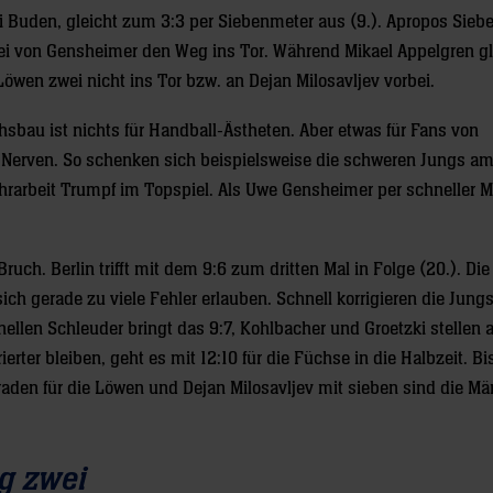
 Buden, gleicht zum 3:3 per Siebenmeter aus (9.). Apropos Sieb
i von Gensheimer den Weg ins Tor. Während Mikael Appelgren gl
Löwen zwei nicht ins Tor bzw. an Dejan Milosavljev vorbei.
chsbau ist nichts für Handball-Ästheten. Aber etwas für Fans von
Nerven. So schenken sich beispielsweise die schweren Jungs am 
rarbeit Trumpf im Topspiel. Als Uwe Gensheimer per schneller M
uch. Berlin trifft mit dem 9:6 zum dritten Mal in Folge (20.). Die
sich gerade zu viele Fehler erlauben. Schnell korrigieren die Jungs
ellen Schleuder bringt das 9:7, Kohlbacher und Groetzki stellen a
ierter bleiben, geht es mit 12:10 für die Füchse in die Halbzeit. Bi
aden für die Löwen und Dejan Milosavljev mit sieben sind die Mä
ng zwei