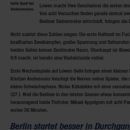
hatte Spaß bei
Löwen macht Uwe Gensheimer die ersten drei
Siebenmetern.
Von acht Versuchen finden gerade einmal zwe
Berliner Siebenmeter entschärft, bringen die 
Nicht zuletzt diese Zahlen zeigen: Die erste Halbzeit im Fu
knallharten Zweikämpfen, großer Spannung und flatternden 
beiden Seiten keinen Zentimeter Raum. Überhaupt ist Abweh
6:6 macht, ist bereits eine Viertelstunde vorbei.
Erste Wechselspiele auf Löwen-Seite bringen einen kleinen Br
Kristjan Andressons beruhigt die Nerven seiner Spieler, die 
kleine Schwächephase. Niclas Kirkeløkke mit einer sensation
(27.). Weil die Berliner in den letzten Szenen etwas konzentr
herausragend beide Torhüter: Mikael Appelgren mit acht Par
ersten 30 Minuten.
Berlin startet besser in Durchga