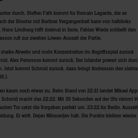
ter durch. Steffen Fäth kommt für Romain Lagarde, der es
ch der Shooter mit Berliner Vergangenheit kann von halblinks
Hans Lindberg trifft dreimal in Serie, Fabian Wiede schließt den
resson ruft zur zweiten Löwen-Auszeit der Partie.
e starke Abwehr und mehr Konzentration im Angriffsspiel zurück
id, Alex Petersson kommt zurück. Der Isländer powert sich dur
in. Jetzt kommt Schmid zurück, dazu bringt Andresson den siebte
5.).
hinten kaum noch etwas zu. Beim Stand von 22:21 landet Mikael App
n Schmid macht das 22:22. Mit 35 Sekunden auf der Uhr nimmt Ve
nten Tor setzt die Vorgaben perfekt um. 23:22 für Berlin. Auszei
dung. Er wirft. Dejan Milosavljev hält. Die Punkte bleiben wieder i