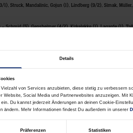
3/1), Struck, Mandalinic, Gojun (1), Lindberg (9/2), Simak, Müller
– Schmid (5), Gensheimer (4/2), Kirkeløkke (1), Lagarde (1), Toll
la, Petersson (3), Nielsen, Ganz, Kohlbacher (1)
Details
Cookies
 Vielzahl von Services anzubieten, diese stetig zu verbessern
2), Kohlbacher (2)
r Website, Social Media und Partnerwebsites anzuzeigen. Mit Kli
ein. Du kannst jederzeit Änderungen an deinen Cookie-Einstell
en ändern. Mehr Informationen findest Du außerdem in unserer
D
cka (39.), Simak scheitert an Appelgren (14.), Mandalinic scheiter
Präferenzen
Statistiken