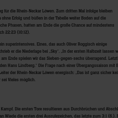
ieg für die Rhein-Neckar Löwen. Zum dritten Mal infolge bleiben
ohne Erfolg und büßen in der Tabelle weiter Boden auf die
hwache Phasen, hatten am Ende die große Chance auf mindestens
ch 22:23 (10:12).
ein superintensives. Eines, das auch Oliver Roggisch einige
hrieb er die Niederlage bei „Sky“. „In der ersten Halbzeit lassen w
m Ende spielen wir das Sieben-gegen-sechs überragend. Letztli
nden Hans Lindberg.“ Die Frage nach einer Übergangssaison mit B
Leiter der Rhein-Neckar Löwen energisch: „Das ist ganz sicher ke
 sei Vieles möglich.
ter Kampf. Die ersten Tore resultieren aus Durchbrüchen und Absc
an Wiede die ersten drei Ausrufezeichen, das letzte zum 3:1 (6.). 