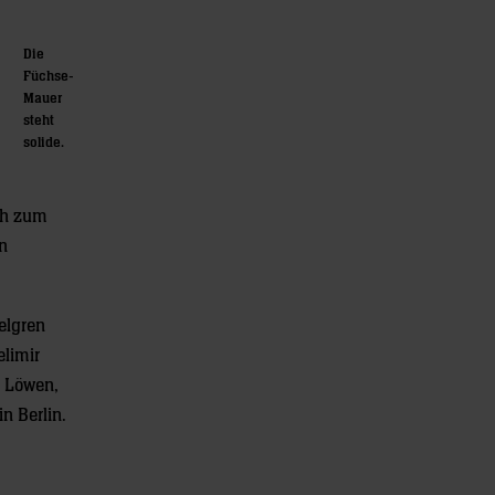
Die
Füchse-
Mauer
steht
solide.
ch zum
n
elgren
limir
t Löwen,
n Berlin.