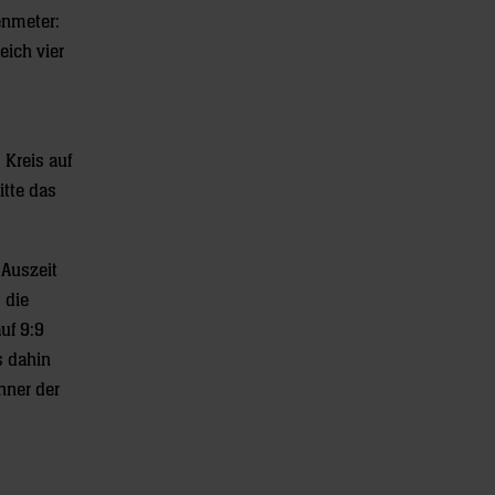
enmeter:
eich vier
Kreis auf
itte das
 Auszeit
 die
uf 9:9
s dahin
nner der