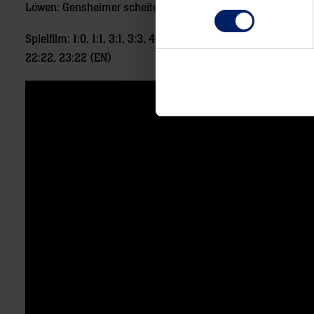
Löwen: Gensheimer scheitert an Milosavljev (2.) und trifft de
Spielfilm: 1:0, 1:1, 3:1, 3:3, 4:4, 5:5, 6:6, 9:6, 9:9, 10:9, 10:10,
22:22, 23:22 (EN)