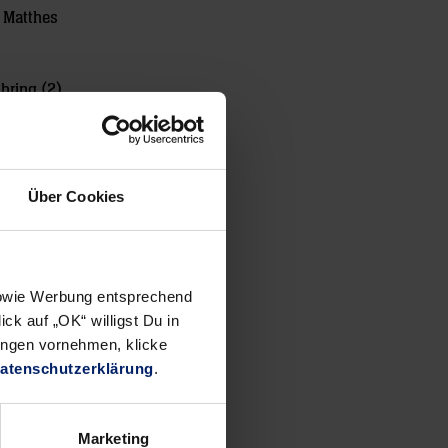
, Matthes
bring (2),
Über Cookies
 sowie Werbung entsprechend
ck auf „OK“ willigst Du in
ungen vornehmen, klicke
atenschutzerklärung
.
t an
Marketing