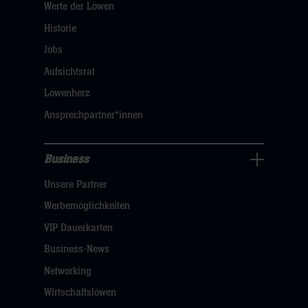
Werte der Löwen
uns
Navigation
Historie
öffnen,
Jobs
dann
Aufsichtsrat
klicken
Löwenherz
sie
Ansprechpartner*innen
hier
Business
Pressecenter
Unsere Partner
Navigation
öffnen,
Werbemöglichkeiten
dann
VIP Dauerkarten
klicken
Business-News
sie
Networking
hier
Wirtschaftslöwen