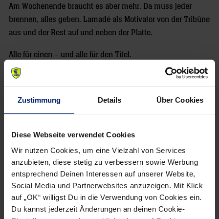
Am Wochenende braucht es aber mehr. Da muss jeder
brennen, alles geben. Lamadé als Motivator von der Tribüne
aus und der Rest auf und neben der Platte.
Alle für einen – und alle für den Titel.
Von Daniel Hund
Zustimmung
Details
Über Cookies
Diese Webseite verwendet Cookies
NEWSLETTER
Wir nutzen Cookies, um eine Vielzahl von Services
anzubieten, diese stetig zu verbessern sowie Werbung
Wenn du per E-Mail über Aktuelles aus der Löwenwelt
entsprechend Deinen Interessen auf unserer Website,
informiert werden willst, kannst du den Rhein-Neckar Löwen
Social Media und Partnerwebsites anzuzeigen. Mit Klick
Newsletter
hier abonnieren
.
auf „OK“ willigst Du in die Verwendung von Cookies ein.
Du kannst jederzeit Änderungen an deinen Cookie-