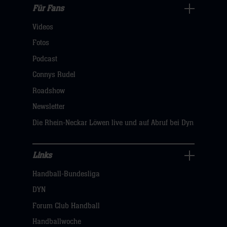
Für Fans
Für
Videos
Fans
Navigation
Fotos
öffnen,
Podcast
dann
Connys Rudel
klicken
Roadshow
sie
Newsletter
hier
Die Rhein-Neckar Löwen live und auf Abruf bei Dyn
Links
Links
Handball-Bundesliga
Navigation
öffnen,
DYN
dann
Forum Club Handball
klicken
Handballwoche