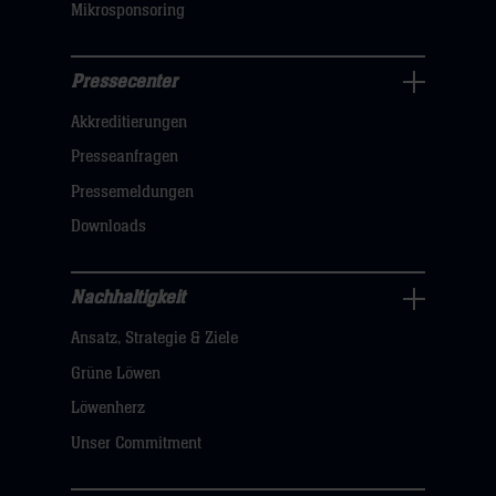
Mikrosponsoring
Pressecenter
Business
Akkreditierungen
Navigation
öffnen,
Presseanfragen
dann
Pressemeldungen
klicken
Downloads
sie
hier
Nachhaltigkeit
Nachhaltigkeit
Ansatz, Strategie & Ziele
Navigation
öffnen,
Grüne Löwen
dann
Löwenherz
klicken
Unser Commitment
sie
hier