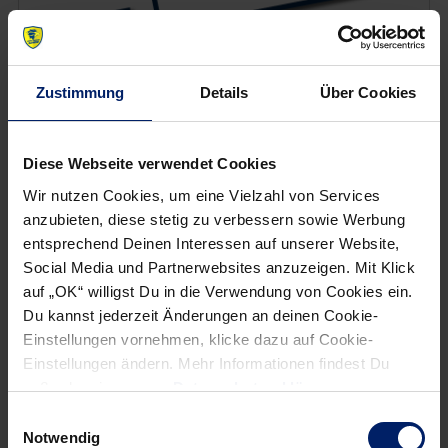
Zustimmung
Details
Über Cookies
Wenn du per E-Mail über Aktuelles aus der Löwenwelt
informiert werden willst, kannst du den Rhein-Neckar Löwen
Diese Webseite verwendet Cookies
Newsletter
hier abonnieren
.
Wir nutzen Cookies, um eine Vielzahl von Services
anzubieten, diese stetig zu verbessern sowie Werbung
entsprechend Deinen Interessen auf unserer Website,
Post
Alle News anzeigen
previous
newst
Social Media und Partnerwebsites anzuzeigen. Mit Klick
navigation
auf „OK“ willigst Du in die Verwendung von Cookies ein.
News:
News:
Du kannst jederzeit Änderungen an deinen Cookie-
Konzept
ONE8Y
Einstellungen vornehmen, klicke dazu auf Cookie-
für
und
Einstellungen ändern. Mehr Informationen findest Du
Zuschauer
Rhein-
außerdem in unserer
Datenschutzerklärung
.
steht
Neckar
Einwilligungsauswahl
–
Löwen
Notwendig