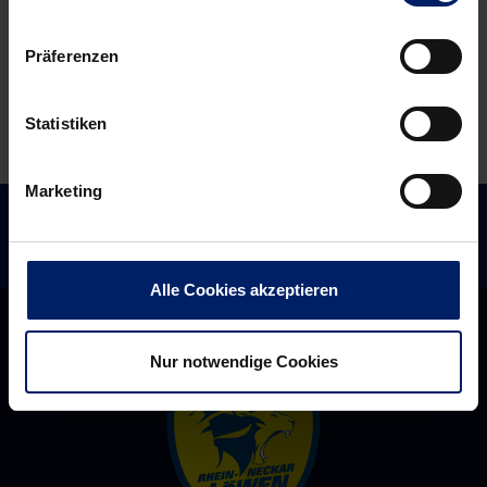
Lockdown
gehen
bremst
Projekt-
Präferenzen
die
Partnerschaft
Löwen
ein
Statistiken
aus
Marketing
Alle Cookies akzeptieren
Nur notwendige Cookies