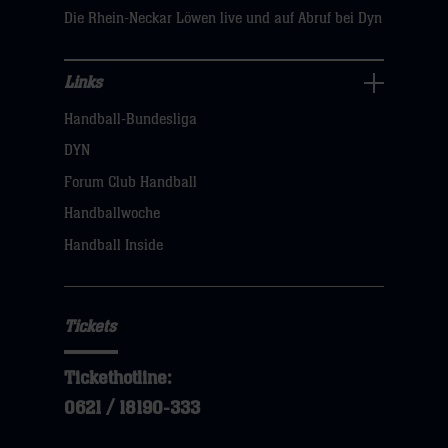
Die Rhein-Neckar Löwen live und auf Abruf bei Dyn
Links
Links
Handball-Bundesliga
Navigation
öffnen,
DYN
dann
Forum Club Handball
klicken
Handballwoche
sie
Handball Inside
hier
Tickets
Tickethotline:
0621 / 18190-333