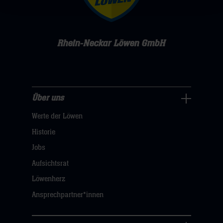
Rhein-Neckar Löwen GmbH
Über uns
Über
Werte der Löwen
uns
Navigation
Historie
öffnen,
Jobs
dann
Aufsichtsrat
klicken
Löwenherz
sie
Ansprechpartner*innen
hier