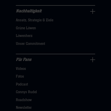
hier
Nachhaltigkeit
Nachhaltigkeit
Ansatz, Strategie & Ziele
Navigation
öffnen,
Grüne Löwen
dann
Löwenherz
klicken
Unser Commitment
sie
hier
Für Fans
Für
Videos
Fans
Navigation
Fotos
öffnen,
Podcast
dann
Connys Rudel
klicken
Roadshow
sie
Newsletter
hier