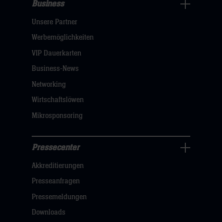
Business
Pressecenter
Unsere Partner
Navigation
öffnen,
Werbemöglichkeiten
dann
VIP Dauerkarten
klicken
Business-News
sie
Networking
hier
Wirtschaftslöwen
Mikrosponsoring
Pressecenter
Business
Akkreditierungen
Navigation
öffnen,
Presseanfragen
dann
Pressemeldungen
klicken
Downloads
sie