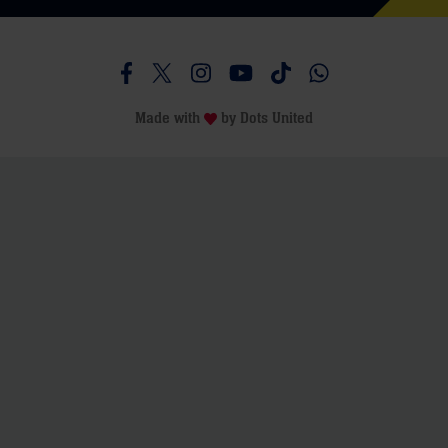
Besucht uns auf Facebook
Besucht uns auf Twitter
Besucht uns auf Instagram
Besucht uns auf Youtube
Besucht uns auf TikTo
Besucht uns auf 
Made with
by
Dots United