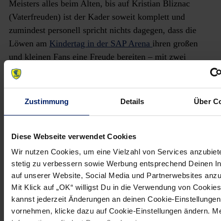
Meisters alles beim Alten, bis auf Kristian Bliznac
(Vaterfreuden) ist der Kader soweit komplett und
zumindest personell spricht nichts dagegen, dass die
Löwen am
Kindertag in der SAP Arena
ihren großen
und kleinen Fans eine Freude bereiten – mit zwei
Punkten in der Löwen-Höhle.
Zustimmung
Details
Über C
NEWSLETTER
Diese Webseite verwendet Cookies
Wir nutzen Cookies, um eine Vielzahl von Services anzubiet
Wenn du per E-Mail über Aktuelles aus der Löwenwelt
stetig zu verbessern sowie Werbung entsprechend Deinen I
informiert werden willst, kannst du den Rhein-Neckar
auf unserer Website, Social Media und Partnerwebsites anz
Löwen Newsletter
hier abonnieren
.
Mit Klick auf „OK“ willigst Du in die Verwendung von Cookies
kannst jederzeit Änderungen an deinen Cookie-Einstellungen
vornehmen, klicke dazu auf Cookie-Einstellungen ändern. M
Post
Alle News anzeigen