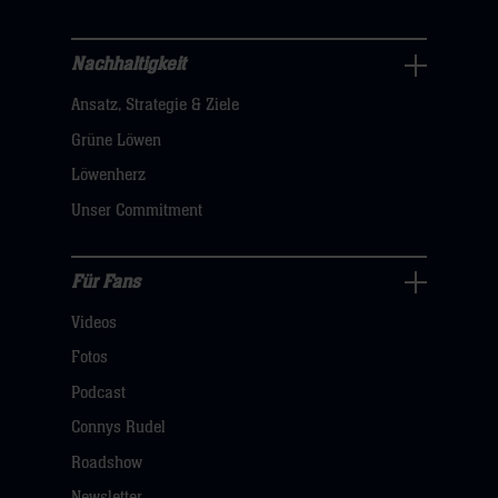
sie
hier
Nachhaltigkeit
Nachhaltigkeit
Ansatz, Strategie & Ziele
Navigation
öffnen,
Grüne Löwen
dann
Löwenherz
klicken
Unser Commitment
sie
hier
Für Fans
Für
Videos
Fans
Navigation
Fotos
öffnen,
Podcast
dann
Connys Rudel
klicken
Roadshow
sie
Newsletter