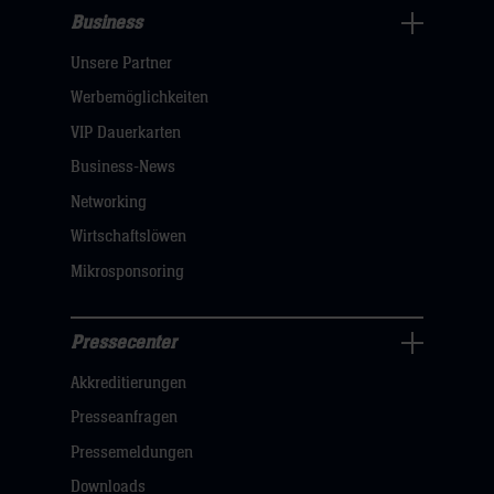
Business
Pressecenter
Unsere Partner
Navigation
öffnen,
Werbemöglichkeiten
dann
VIP Dauerkarten
klicken
Business-News
sie
Networking
hier
Wirtschaftslöwen
Mikrosponsoring
Pressecenter
Business
Akkreditierungen
Navigation
öffnen,
Presseanfragen
dann
Pressemeldungen
klicken
Downloads