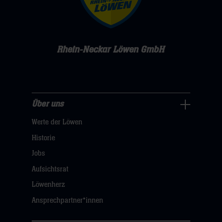
Rhein-Neckar Löwen GmbH
Über uns
Über
Werte der Löwen
uns
Navigation
Historie
öffnen,
Jobs
dann
Aufsichtsrat
klicken
Löwenherz
sie
Ansprechpartner*innen
hier