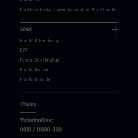
hier
Die Rhein-Neckar Löwen live und auf Abruf bei Dyn
Links
Links
Handball-Bundesliga
Navigation
öffnen,
DYN
dann
Forum Club Handball
klicken
Handballwoche
sie
Handball Inside
hier
Tickets
Tickethotline:
0621 / 18190-333