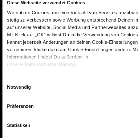
Diese Webseite verwendet Cookies
Historie
Wir nutzen Cookies, um eine Vielzahl von Services anzubiet
Jobs
stetig zu verbessern sowie Werbung entsprechend Deinen I
auf unserer Website, Social Media und Partnerwebsites anz
Aufsichtsrat
Mit Klick auf „OK“ willigst Du in die Verwendung von Cookies
Löwenherz
kannst jederzeit Änderungen an deinen Cookie-Einstellungen
Ansprechpartner*innen
vornehmen, klicke dazu auf Cookie-Einstellungen ändern. M
Informationen findest Du außerdem in
unserer
Datenschutzerklärung
.
Unsere Partner
Einwilligungsauswahl
Notwendig
Werbemöglichkeiten
VIP Dauerkarten
Präferenzen
Business-News
Networking
Statistiken
Wirtschaftslöwen
Mikrosponsoring