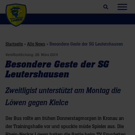
Suchfeld öffnen
Navig
Startseite
»
Alle News
»
Besondere Geste der SG Leutershausen
Veröffentlichung:
28. März 2014
Besondere Geste der SG
Leutershausen
Zweitligist unterstützt am Montag die
Löwen gegen Kielce
Der Bus rollte am frühen Donnerstagmorgen in Kronau an
der Trainingshalle vor und spuckte müde Spieler aus. Die
Rhein-Neckar Löwen hatten die Partie beim TV Emsdetten