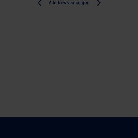
Post
Alle News anzeigen
previous
newst
navigation
News:
News:
Löwen
Paris
entsetzt
St.
(MM)
Germain
lockt
den
Löwen-
Torwart
Niklas
Landin
(RNZ)