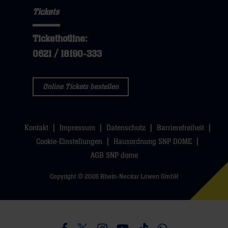
öffnen,
sie
Tickets
öffnen,
dann
hier
dann
klicken
Tickethotline:
klicken
sie
0621 / 18190-333
sie
hier
hier
Online Tickets bestellen
Kontakt
Impressum
Datenschutz
Barrierefreiheit
Cookie-Einstellungen
Hausordnung SNP DOME
AGB SNP dome
Copyright © 2026 Rhein-Neckar Löwen GmbH