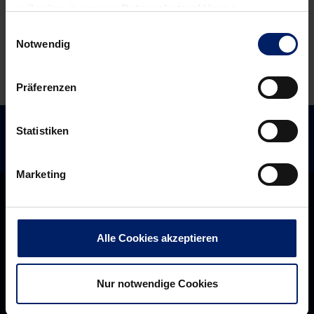
außerdem in unserer
Datenschutzerklärung
.
fehlen
Einwilligungsauswahl
Notwendig
Präferenzen
Statistiken
Marketing
Alle Cookies akzeptieren
Nur notwendige Cookies