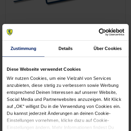
Wenn du per E-Mail über Aktuelles aus der Löwenwelt
informiert werden willst, kannst du den Rhein-Neckar Löwen
Newsletter
hier abonnieren
.
Zustimmung
Details
Über Cookies
Post
Alle News anzeigen
Diese Webseite verwendet Cookies
previous
newst
navigation
Wir nutzen Cookies, um eine Vielzahl von Services
News:
News:
anzubieten, diese stetig zu verbessern sowie Werbung
Löwen
Michael
entsprechend Deinen Interessen auf unserer Website,
nicht
Müller
Social Media und Partnerwebsites anzuzeigen. Mit Klick
die
wird
auf „OK“ willigst Du in die Verwendung von Cookies ein.
Könige
den
Du kannst jederzeit Änderungen an deinen Cookie-
der
Löwen
Einstellungen vornehmen, klicke dazu auf Cookie-
Einstellungen ändern. Mehr Informationen findest Du
Bördelandhalle
lange