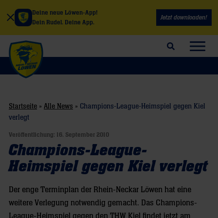
Deine neue Löwen-App!
Jetzt downloaden!
Dein Rudel. Deine App.
Suchfeld öffnen
Navig
Startseite
»
Alle News
»
Champions-League-Heimspiel gegen Kiel
verlegt
Veröffentlichung:
16. September 2010
Champions-League-
Heimspiel gegen Kiel verlegt
Der enge Terminplan der Rhein-Neckar Löwen hat eine
weitere Verlegung notwendig gemacht. Das Champions-
League-Heimspiel gegen den THW Kiel findet jetzt am