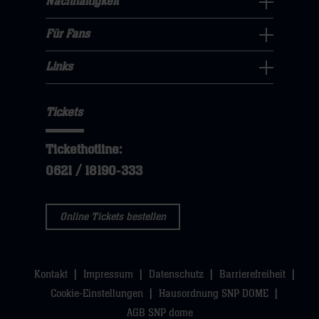
Nachhaltigkeit
dann
klicken
Nachhaltigkeit
öffnen,
klicken
sie
Navigation
Für Fans
dann
sie
Für
hier
öffnen,
klicken
hier
Fans
Links
dann
sie
Links
Navigation
klicken
hier
Navigation
öffnen,
sie
Tickets
öffnen,
dann
hier
dann
klicken
Tickethotline:
klicken
sie
0621 / 18190-333
sie
hier
hier
Online Tickets bestellen
Kontakt
Impressum
Datenschutz
Barrierefreiheit
Cookie-Einstellungen
Hausordnung SNP DOME
AGB SNP dome