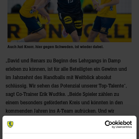
Auch Juri Knorr, hier gegen Schweden, ist wieder dabei.
„David und Renars zu Beginn des Lehrgangs in Damp
erleben zu können, ist für alle Beteiligten ein Gewinn und
im Jahrzehnt des Handballs mit Weitblick absolut
schlüssig. Wir sehen das Potenzial unserer Top-Talente“,
sagt Co-Trainer Erik Wudtke. „Beide Spieler zählen zu
einem besonders geförderten Kreis und könnten in den
kommenden Jahren ins A-Team aufrücken. Und wir
kümmern uns schon jetzt gezielt um die Kandidaten, die
zum Ende des Jahrzehnts des Handballs in unserer A-
Nationalmannschaft Hauptrollen übernehmen könnten“,