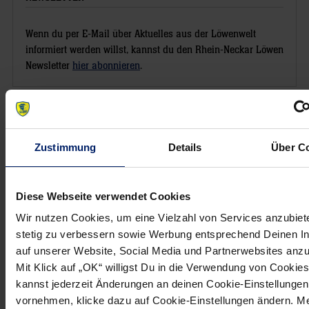
Wenn du per E-Mail über Aktuelles aus der Löwenwelt
informiert werden willst, kannst du den Rhein-Neckar Löwen
Newsletter
hier abonnieren
.
Post
Alle News anzeigen
previous
newst
navigation
Zustimmung
Details
Über C
News:
News:
Dem
Weiter
großen
alle
Diese Webseite verwendet Cookies
Ziel
Chancen
Wir nutzen Cookies, um eine Vielzahl von Services anzubiet
ganz
aufs
stetig zu verbessern sowie Werbung entsprechend Deinen I
nah
Endspiel
auf unserer Website, Social Media und Partnerwebsites anz
Mit Klick auf „OK“ willigst Du in die Verwendung von Cookies
kannst jederzeit Änderungen an deinen Cookie-Einstellungen
vornehmen, klicke dazu auf Cookie-Einstellungen ändern. M