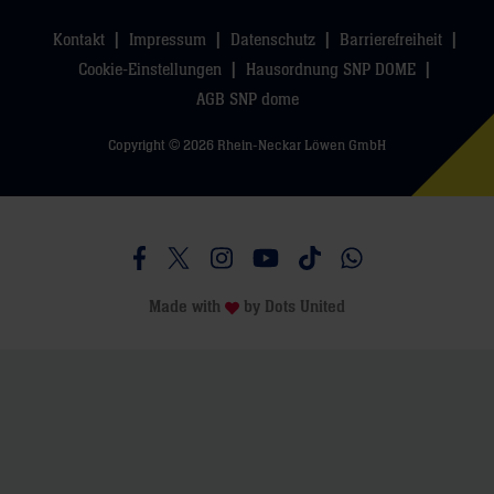
Kontakt
Impressum
Datenschutz
Barrierefreiheit
Cookie-Einstellungen
Hausordnung SNP DOME
AGB SNP dome
Copyright © 2026 Rhein-Neckar Löwen GmbH
Besucht uns auf Facebook
Besucht uns auf Twitter
Besucht uns auf Instagram
Besucht uns auf Youtube
Besucht uns auf TikTo
Besucht uns auf 
Made with
by
Dots United