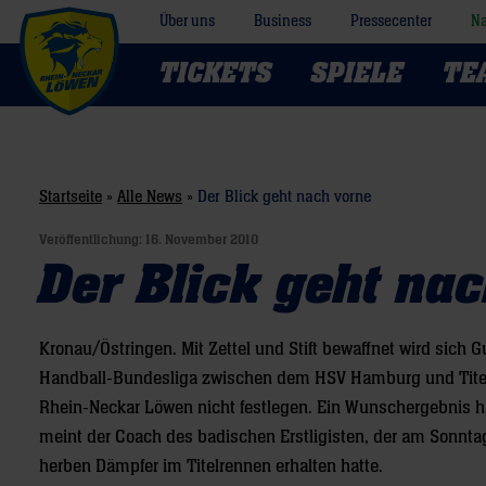
Über uns
Business
Pressecenter
Na
TICKETS
SPIELE
TE
Startseite
»
Alle News
»
Der Blick geht nach vorne
Veröffentlichung:
16. November 2010
Der Blick geht na
Kronau/Östringen. Mit Zettel und Stift bewaffnet wird si
Handball-Bundesliga zwischen dem HSV Hamburg und Titelve
Rhein-Neckar Löwen nicht festlegen. Ein Wunschergebnis hat
meint der Coach des badischen Erstligisten, der am Sonntag
herben Dämpfer im Titelrennen erhalten hatte.