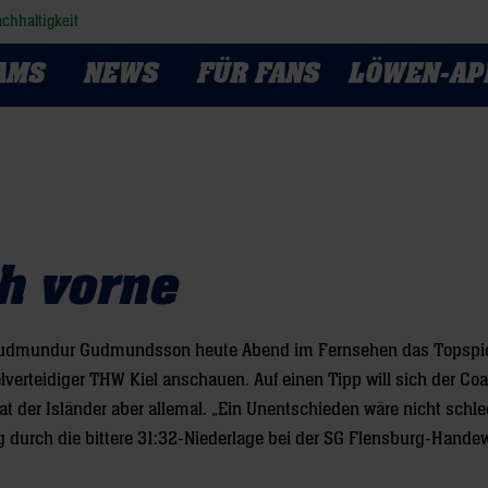
chhaltigkeit
AMS
NEWS
FÜR FANS
LÖWEN-AP
ch vorne
ch Gudmundur Gudmundsson heute Abend im Fernsehen das Topspie
rteidiger THW Kiel anschauen. Auf einen Tipp will sich der Coa
 der Isländer aber allemal. „Ein Unentschieden wäre nicht schle
 durch die bittere 31:32-Niederlage bei der SG Flensburg-Handew