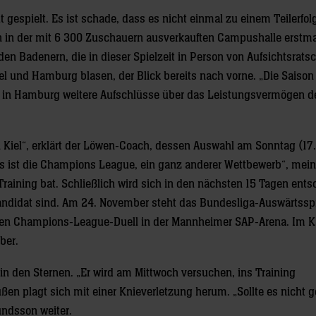
t gespielt. Es ist schade, dass es nicht einmal zu einem Teilerfol
wen in der mit 6 300 Zuschauern ausverkauften Campushalle erstm
 den Badenern, die in dieser Spielzeit in Person von Aufsichtsrats
el und Hamburg blasen, der Blick bereits nach vorne. „Die Saison
l in Hamburg weitere Aufschlüsse über das Leistungsvermögen d
Kiel“, erklärt der Löwen-Coach, dessen Auswahl am Sonntag (17
as ist die Champions League, ein ganz anderer Wettbewerb“, mein
Training bat. Schließlich wird sich in den nächsten 15 Tagen ents
andidat sind. Am 24. November steht das Bundesliga-Auswärtsspi
ten Champions-League-Duell in der Mannheimer SAP-Arena. Im 
ber.
 in den Sternen. „Er wird am Mittwoch versuchen, ins Training
en plagt sich mit einer Knieverletzung herum. „Sollte es nicht 
undsson weiter.