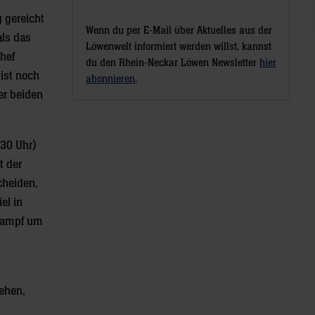
g gereicht
Wenn du per E-Mail über Aktuelles aus der
als das
Löwenwelt informiert werden willst, kannst
chef
du den Rhein-Neckar Löwen Newsletter
hier
 ist noch
abonnieren
.
er beiden
.30 Uhr)
t der
cheiden,
el in
Kampf um
gehen,