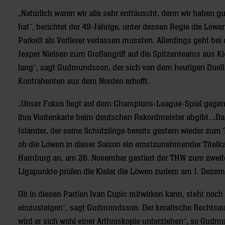
„Natürlich waren wir alle sehr enttäuscht, denn wir haben gu
hat“, berichtet der 49-Jährige, unter dessen Regie die Lö
Parkett als Verlierer verlassen mussten. Allerdings geht bei
Jesper Nielsen zum Großangriff auf die Spitzenteams aus Ki
lang“, sagt Gudmundsson, der sich von dem heutigen Duel
Kontrahenten aus dem Norden erhofft.
„Unser Fokus liegt auf dem Champions-League-Spiel gegen 
ihre Visitenkarte beim deutschen Rekordmeister abgibt. „D
Isländer, der seine Schützlinge bereits gestern wieder zum 
ob die Löwen in dieser Saison ein ernstzunehmender Titelk
Hamburg an, am 26. November gastiert der THW zum zwei
Ligapunkte prüfen die Kieler die Löwen zudem am 1. Dezem
Ob in diesen Partien Ivan Cupic mitwirken kann, steht noch
einzusteigen“, sagt Gudmundsson. Der kroatische Rechtsauß
wird er sich wohl einer Arthroskopie unterziehen“, so Gudm