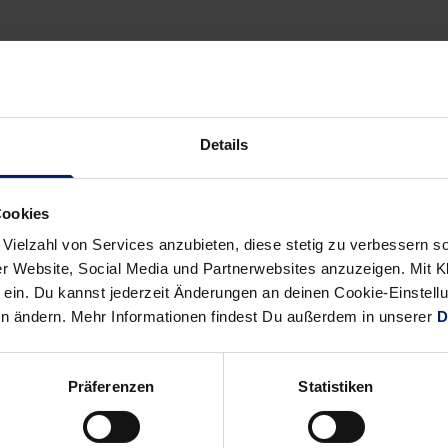
Details
Alle News anzeigen
previous
newst
Cookies
News:
News:
 Vielzahl von Services anzubieten, diese stetig zu verbessern
Und
Entscheidung
r Website, Social Media und Partnerwebsites anzuzeigen. Mit Kli
es
naht:
ein. Du kannst jederzeit Änderungen an deinen Cookie-Einstell
hat
Wer
en ändern. Mehr Informationen findest Du außerdem in unserer
D
immer
wird
noch
neuer
Präferenzen
Statistiken
nicht
Löwen-
„klick“
Torwart?
gemacht