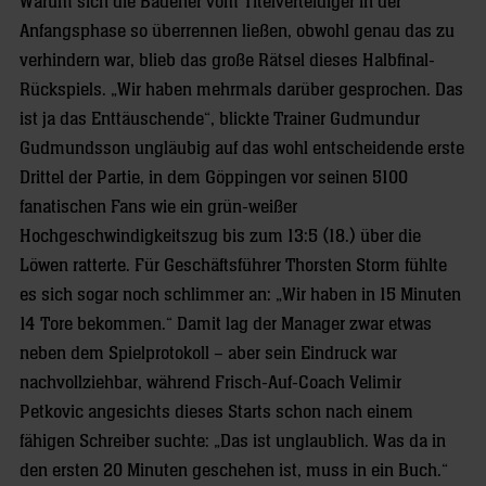
Warum sich die Badener vom Titelverteidiger in der
Anfangsphase so überrennen ließen, obwohl genau das zu
verhindern war, blieb das große Rätsel dieses Halbfinal-
Rückspiels. „Wir haben mehrmals darüber gesprochen. Das
ist ja das Enttäuschende“, blickte Trainer Gudmundur
Gudmundsson ungläubig auf das wohl entscheidende erste
Drittel der Partie, in dem Göppingen vor seinen 5100
fanatischen Fans wie ein grün-weißer
Hochgeschwindigkeitszug bis zum 13:5 (18.) über die
Löwen ratterte. Für Geschäftsführer Thorsten Storm fühlte
es sich sogar noch schlimmer an: „Wir haben in 15 Minuten
14 Tore bekommen.“ Damit lag der Manager zwar etwas
neben dem Spielprotokoll – aber sein Eindruck war
nachvollziehbar, während Frisch-Auf-Coach Velimir
Petkovic angesichts dieses Starts schon nach einem
fähigen Schreiber suchte: „Das ist unglaublich. Was da in
den ersten 20 Minuten geschehen ist, muss in ein Buch.“