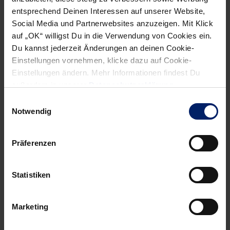
entsprechend Deinen Interessen auf unserer Website,
Social Media und Partnerwebsites anzuzeigen. Mit Klick
auf „OK“ willigst Du in die Verwendung von Cookies ein.
Du kannst jederzeit Änderungen an deinen Cookie-
Einstellungen vornehmen, klicke dazu auf Cookie-
Wenn du per E-Mail über Aktuelles aus der Löwenwelt
Einstellungen ändern. Mehr Informationen findest Du
informiert werden willst, kannst du den Rhein-Neckar Löwen
außerdem in unserer
Datenschutzerklärung
.
Newsletter
hier abonnieren
.
Einwilligungsauswahl
Notwendig
Post
Alle News anzeigen
previous
newst
navigation
Präferenzen
News:
News:
Nächster
„Das
Statistiken
Titel-
tut
Traum
weh“
Marketing
geplatzt
(BNN)
(MM)