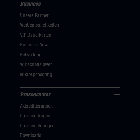
Business
Pressecenter
Unsere Partner
Navigation
öffnen,
Werbemöglichkeiten
dann
VIP Dauerkarten
klicken
Business-News
sie
Networking
hier
Wirtschaftslöwen
Mikrosponsoring
Pressecenter
Business
Akkreditierungen
Navigation
öffnen,
Presseanfragen
dann
Pressemeldungen
klicken
Downloads