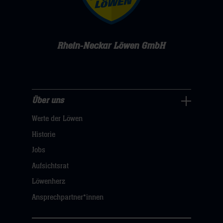
Rhein-Neckar Löwen GmbH
Über uns
Über
Werte der Löwen
uns
Navigation
Historie
öffnen,
Jobs
dann
Aufsichtsrat
klicken
Löwenherz
sie
Ansprechpartner*innen
hier