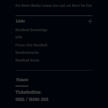
Die Rhein-Neckar Löwen live und auf Abruf bei Dyn
Links
Links
Handball-Bundesliga
Navigation
öffnen,
DYN
dann
Forum Club Handball
klicken
Handballwoche
sie
Handball Inside
hier
Tickets
Tickethotline:
0621 / 18190-333