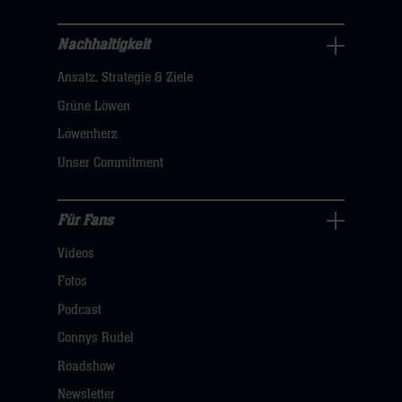
sie
hier
Nachhaltigkeit
Nachhaltigkeit
Ansatz, Strategie & Ziele
Navigation
öffnen,
Grüne Löwen
dann
Löwenherz
klicken
Unser Commitment
sie
hier
Für Fans
Für
Videos
Fans
Navigation
Fotos
öffnen,
Podcast
dann
Connys Rudel
klicken
Roadshow
sie
Newsletter
hier