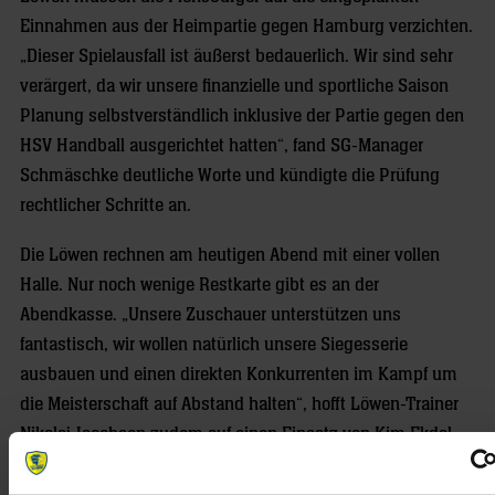
Einnahmen aus der Heimpartie gegen Hamburg verzichten.
„Dieser Spielausfall ist äußerst bedauerlich. Wir sind sehr
verärgert, da wir unsere finanzielle und sportliche Saison
Planung selbstverständlich inklusive der Partie gegen den
HSV Handball ausgerichtet hatten“, fand SG-Manager
Schmäschke deutliche Worte und kündigte die Prüfung
rechtlicher Schritte an.
Die Löwen rechnen am heutigen Abend mit einer vollen
Halle. Nur noch wenige Restkarte gibt es an der
Abendkasse. „Unsere Zuschauer unterstützen uns
fantastisch, wir wollen natürlich unsere Siegesserie
ausbauen und einen direkten Konkurrenten im Kampf um
die Meisterschaft auf Abstand halten“, hofft Löwen-Trainer
Nikolaj Jacobsen zudem auf einen Einsatz von Kim Ekdal
du Rietz. Der Schwede war am vergangenen Wochenende
beim Sieg in Göppingen nach einem Foul auf den Rücken