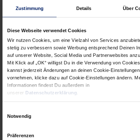
gefallen und konnte die Partie nicht mehr fortsetzen, gegen
Zustimmung
Details
Über C
Flensburg will aber auch Ekdahl du Rietz unbedingt dabei
sein.
Diese Webseite verwendet Cookies
Wir nutzen Cookies, um eine Vielzahl von Services anzubiet
stetig zu verbessern sowie Werbung entsprechend Deinen I
auf unserer Website, Social Media und Partnerwebsites anz
Mit Klick auf „OK“ willigst Du in die Verwendung von Cookies
kannst jederzeit Änderungen an deinen Cookie-Einstellungen
vornehmen, klicke dazu auf Cookie-Einstellungen ändern. M
Informationen findest Du außerdem in
NEWSLETTER
unserer
Datenschutzerklärung
.
Wenn du per E-Mail über Aktuelles aus der Löwenwelt
Einwilligungsauswahl
informiert werden willst, kannst du den Rhein-Neckar Löwen
Notwendig
Newsletter
hier abonnieren
.
Präferenzen