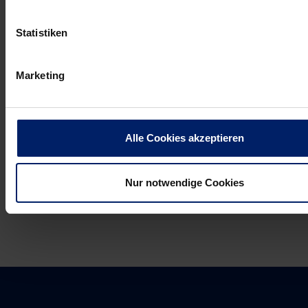
Post
Alle News anzeigen
previous
newst
navigation
Statistiken
News:
News:
Löwen
Was
Marketing
ganz
für
abgezockt
eine
(Echo)
Quote
(RP)
Alle Cookies akzeptieren
Nur notwendige Cookies