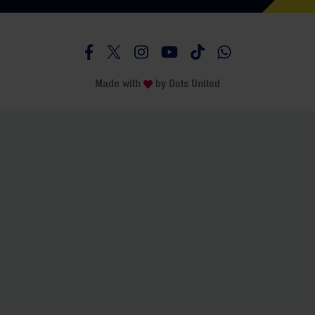
Besucht uns auf Facebook
Besucht uns auf Twitter
Besucht uns auf Instagram
Besucht uns auf Youtube
Besucht uns auf TikTo
Besucht uns auf 
Made with
by
Dots United