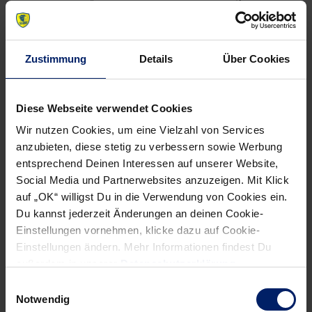
Guardiola gibt es im „kleinen Finale“ keinen Favoriten: „Das
ist eine Sache des Kopfes. Es geht darum, wer den Schalter
nach den unglücklichen Halbfinalniederlage am besten
Zustimmung
Details
Über Cookies
umlegen kann.“
Am Sonntag, 26. Januar, geht es wie folgt weiter:
Diese Webseite verwendet Cookies
Finale:
Wir nutzen Cookies, um eine Vielzahl von Services
Frankreich – Dänemark (17.30 Uhr, ab 17 Uhr live auf Sport1)
anzubieten, diese stetig zu verbessern sowie Werbung
entsprechend Deinen Interessen auf unserer Website,
Zwischen dem Spiel um Platz 3 und dem Finale am
Social Media und Partnerwebsites anzuzeigen. Mit Klick
Sonntag zeichnet die IHF noch die Welthandballer des
auf „OK“ willigst Du in die Verwendung von Cookies ein.
Jahres 2013 aus.
Du kannst jederzeit Änderungen an deinen Cookie-
Spiel um Platz 3:
Einstellungen vornehmen, klicke dazu auf Cookie-
Spanien – Kroatien (15 Uhr, ab 19.30 Uhr Highlights auf
Einstellungen ändern. Mehr Informationen findest Du
außerdem in unserer
Datenschutzerklärung
.
Sport1)
Einwilligungsauswahl
Notwendig