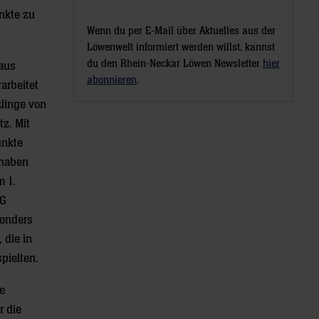
nkte zu
Wenn du per E-Mail über Aktuelles aus der
Löwenwelt informiert werden willst, kannst
du den Rhein-Neckar Löwen Newsletter
hier
 aus
abonnieren
.
arbeitet
zlinge von
z. Mit
unkte
 haben
m 1.
SG
sonders
 die in
pielten.
e
r die