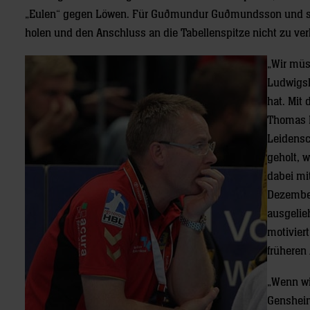
„Eulen“ gegen Löwen. Für Guðmundur Guðmundsson und sein
holen und den Anschluss an die Tabellenspitze nicht zu verli
„Wir müs
Ludwigsh
hat. Mit 
Thomas K
Leidensc
geholt, w
dabei mi
Dezember
ausgelie
motiviert
früheren
„Wenn wi
Gensheim