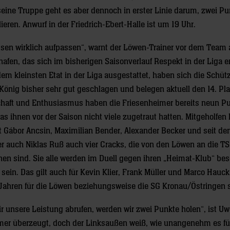
e Truppe geht es aber dennoch in erster Linie darum, zwei Pu
eren. Anwurf in der Friedrich-Ebert-Halle ist um 19 Uhr.
sen wirklich aufpassen“, warnt der Löwen-Trainer vor dem Team
afen, das sich im bisherigen Saisonverlauf Respekt in der Liga er
dem kleinsten Etat in der Liga ausgestattet, haben sich die Schüt
önig bisher sehr gut geschlagen und belegen aktuell den 14. Plat
haft und Enthusiasmus haben die Friesenheimer bereits neun P
as ihnen vor der Saison nicht viele zugetraut hatten. Mitgeholfen
t Gábor Ancsin, Maximilian Bender, Alexander Becker und seit de
 auch Niklas Ruß auch vier Cracks, die von den Löwen an die T
hen sind. Sie alle werden im Duell gegen ihren „Heimat-Klub“ be
 sein. Das gilt auch für Kevin Klier, Frank Müller und Marco Hauck,
 Jahren für die Löwen beziehungsweise die SG Kronau/Östringen s
r unsere Leistung abrufen, werden wir zwei Punkte holen“, ist Uw
er überzeugt, doch der Linksaußen weiß, wie unangenehm es fü