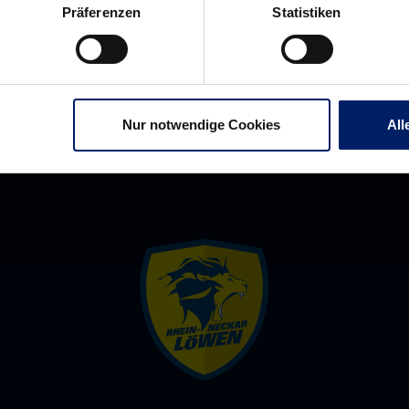
wackligen
GO
Präferenzen
Statistiken
Beinen
–
Der
Löwenpodcast
Folge
Nur notwendige Cookies
All
81