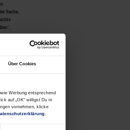
an
der Sache,
nichts
len“,
ecktes
 neuen
Über Cookies
m
 sowie Werbung entsprechend
ck auf „OK“ willigst Du in
ungen vornehmen, klicke
atenschutzerklärung
.