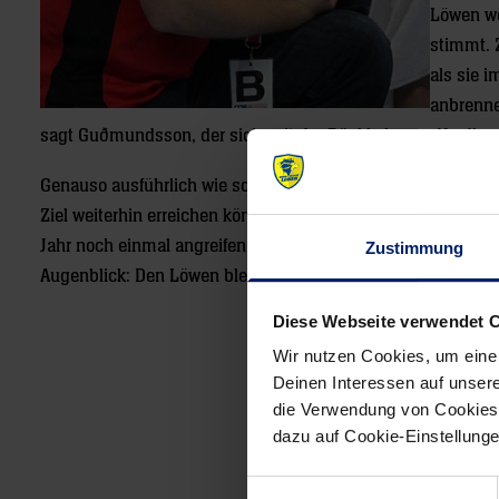
Löwen we
stimmt. 
als sie 
anbrenne
sagt Guðmundsson, der sich seit der Rückkehr aus Nordhes
Genauso ausführlich wie sonst wird er seine Spieler auf das
Ziel weiterhin erreichen können: Im Dezember keinen Pun
Jahr noch einmal angreifen können“, verrät Gensheimer. Und
Zustimmung
Augenblick: Den Löwen bleibt eine weite Anreise erspart.
Diese Webseite verwendet 
Wir nutzen Cookies, um eine
Post
Deinen Interessen auf unsere
navigation
die Verwendung von Cookies 
dazu auf Cookie-Einstellung
Einwilligungsauswahl