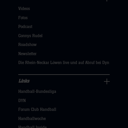
Für
Videos
Fans
Navigation
Fotos
öffnen,
Podcast
dann
Connys Rudel
klicken
Roadshow
sie
Newsletter
hier
Die Rhein-Neckar Löwen live und auf Abruf bei Dyn
Links
Links
Handball-Bundesliga
Navigation
öffnen,
DYN
dann
Forum Club Handball
klicken
Handballwoche
sie
Handball Inside