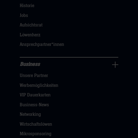
Navigation
Historie
öffnen,
Jobs
dann
Aufsichtsrat
klicken
Löwenherz
sie
Ansprechpartner*innen
hier
Business
Pressecenter
Unsere Partner
Navigation
öffnen,
Werbemöglichkeiten
dann
VIP Dauerkarten
klicken
Business-News
sie
Networking
hier
Wirtschaftslöwen
Mikrosponsoring