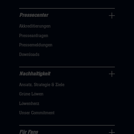
Pressecenter
Business
Akkreditierungen
Navigation
öffnen,
Presseanfragen
dann
Pressemeldungen
klicken
Downloads
sie
hier
Nachhaltigkeit
Nachhaltigkeit
Ansatz, Strategie & Ziele
Navigation
öffnen,
Grüne Löwen
dann
Löwenherz
klicken
Unser Commitment
sie
hier
Für Fans