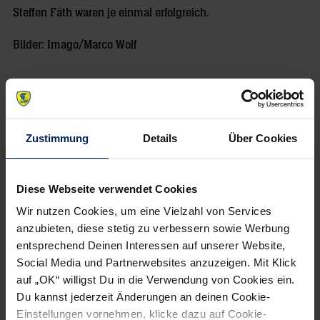
Steffen Fäth waren je einmal erfolgreich.
Bilder: Imago/Marco Wolf
Zustimmung
Details
Über Cookies
Diese Webseite verwendet Cookies
NEWSLETTER
Wir nutzen Cookies, um eine Vielzahl von Services
anzubieten, diese stetig zu verbessern sowie Werbung
Wenn du per E-Mail über Aktuelles aus der Löwenwelt
entsprechend Deinen Interessen auf unserer Website,
informiert werden willst, kannst du den Rhein-Neckar Löwen
Social Media und Partnerwebsites anzuzeigen. Mit Klick
Newsletter
hier abonnieren
.
auf „OK“ willigst Du in die Verwendung von Cookies ein.
Du kannst jederzeit Änderungen an deinen Cookie-
Einstellungen vornehmen, klicke dazu auf Cookie-
Post
Alle News anzeigen