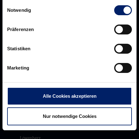
Einwilligungsauswahl
Notwendig
Präferenzen
Statistiken
Rhein-Neckar Löwen GmbH
Marketing
Über uns
Über
Alle Cookies akzeptieren
Werte der Löwen
uns
Navigation
Historie
Nur notwendige Cookies
öffnen,
Jobs
dann
Aufsichtsrat
klicken
Löwenherz