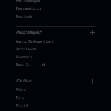
öffnen,
Presseanfragen
dann
Pressemeldungen
klicken
Downloads
sie
hier
Nachhaltigkeit
Nachhaltigkeit
Ansatz, Strategie & Ziele
Navigation
öffnen,
Grüne Löwen
dann
Löwenherz
klicken
Unser Commitment
sie
hier
Für Fans
Für
Videos
Fans
Navigation
Fotos
öffnen,
Podcast
dann