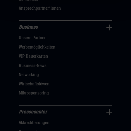
sie
Ansprechpartner*innen
hier
Business
Pressecenter
Unsere Partner
Navigation
öffnen,
Werbemöglichkeiten
dann
VIP Dauerkarten
klicken
Business-News
sie
Networking
hier
Wirtschaftslöwen
Mikrosponsoring
Pressecenter
Business
Akkreditierungen
Navigation