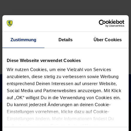
Lamadé
den
freut
Rhein-
sich
Neckar
für
Löwen
die
zum
Zustimmung
Details
Über Cookies
Handball-
THW
Nationalmannschaft
Kiel
(RNZ)
Diese Webseite verwendet Cookies
Wir nutzen Cookies, um eine Vielzahl von Services
anzubieten, diese stetig zu verbessern sowie Werbung
entsprechend Deinen Interessen auf unserer Website,
Social Media und Partnerwebsites anzuzeigen. Mit Klick
auf „OK“ willigst Du in die Verwendung von Cookies ein.
Du kannst jederzeit Änderungen an deinen Cookie-
Einstellungen vornehmen, klicke dazu auf Cookie-
Einstellungen ändern. Mehr Informationen findest Du
außerdem in unserer
Datenschutzerklärung
.