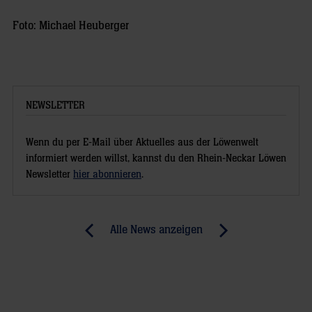
Foto: Michael Heuberger
NEWSLETTER
Wenn du per E-Mail über Aktuelles aus der Löwenwelt
informiert werden willst, kannst du den Rhein-Neckar Löwen
Newsletter
hier abonnieren
.
Post
Alle News anzeigen
previous
newst
navigation
News:
News:
Löwen-
Osterreise:
Geschäftsführer
Mit