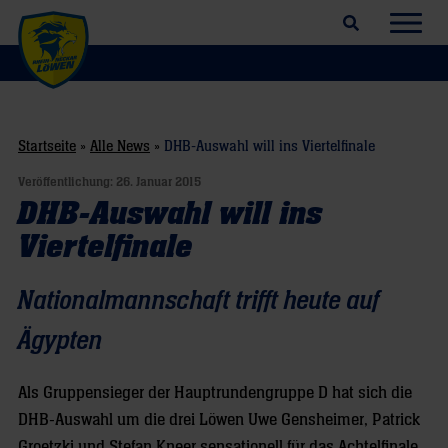
Suchfeld öffnen
Navig
Startseite
»
Alle News
»
DHB-Auswahl will ins Viertelfinale
Veröffentlichung:
26. Januar 2015
DHB-Auswahl will ins
Viertelfinale
Nationalmannschaft trifft heute auf
Ägypten
Als Gruppensieger der Hauptrundengruppe D hat sich die
DHB-Auswahl um die drei Löwen Uwe Gensheimer, Patrick
Groetzki und Stefan Kneer sensationell für das Achtelfinale