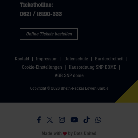
Tickethotline:
0621 / 18190-333
Online Tickets bestellen
Kontakt
Impressum
Datenschutz
Barrierefreiheit
Cookie-Einstellungen
Hausordnung SNP DOME
AGB SNP dome
Copyright © 2026 Rhein-Neckar Löwen GmbH
Besucht uns auf Facebook
Besucht uns auf Twitter
Besucht uns auf Instagram
Besucht uns auf Youtube
Besucht uns auf TikTo
Besucht uns auf 
Made with
by
Dots United