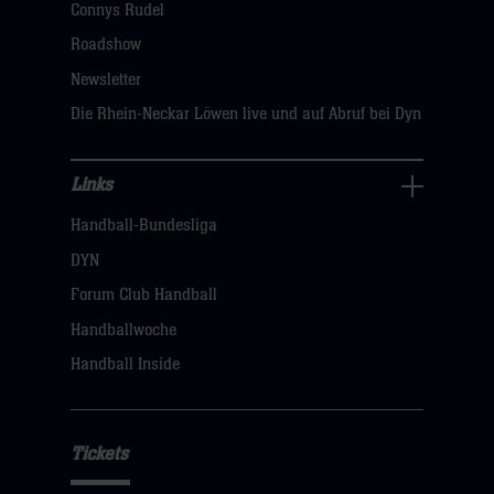
Connys Rudel
klicken
Roadshow
sie
Newsletter
hier
Die Rhein-Neckar Löwen live und auf Abruf bei Dyn
Links
Links
Handball-Bundesliga
Navigation
öffnen,
DYN
dann
Forum Club Handball
klicken
Handballwoche
sie
Handball Inside
hier
Tickets