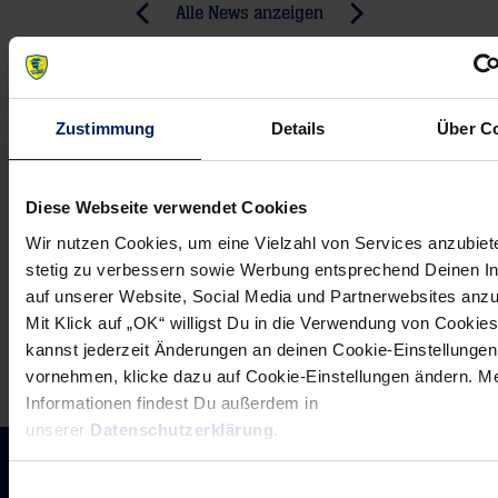
Post
Alle News anzeigen
previous
newst
navigation
News:
News:
Beim
In
dritten
der
Zustimmung
Details
Über C
Anlauf
Königsklasse
klappt
angekommen
Diese Webseite verwendet Cookies
es-
(Lampertheimer
Wir nutzen Cookies, um eine Vielzahl von Services anzubiet
Interviews
Zeitung)
stetig zu verbessern sowie Werbung entsprechend Deinen I
(RR)
auf unserer Website, Social Media und Partnerwebsites anz
Mit Klick auf „OK“ willigst Du in die Verwendung von Cookies
kannst jederzeit Änderungen an deinen Cookie-Einstellungen
vornehmen, klicke dazu auf Cookie-Einstellungen ändern. M
Informationen findest Du außerdem in
unserer
Datenschutzerklärung
.
Einwilligungsauswahl