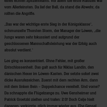
eines echten Spitzenteams. Vor allem die erste Halbzeit war
vom Allerfeinsten. Da lief der Ball, da stand die Abwehr, da
rollten die Angriffe.
„Das war der wichtige erste Sieg in der Königsklasse“,
schmunzelte Thorsten Storm, der Manager der Löwen, „die
Jungs waren sehr fokussiert und aufgrund der
geschlossenen Mannschaftsleistung war der Erfolg auch
absolut verdient.“
Los ging es konzentriert. Ohne Fehler, mit großer
Entschlossenheit. Das galt auch für Niklas Landin, den
dänischen Hexer im Löwen-Kasten. Der setzte sofort zwei
dicke Ausrufezeichen. Zuerst mit dem rechten Arm, dann
mit dem linken Bein – Doppelchance vereitelt. Und vorne?
Da schnappte die Flügelzange zu. Uwe Gensheimer und
Patrick Groetzki zielten und trafen: 2:0! Doch Celje hielt
dagegen, verkürzte, glich immer wieder aus. Ehe Gensel