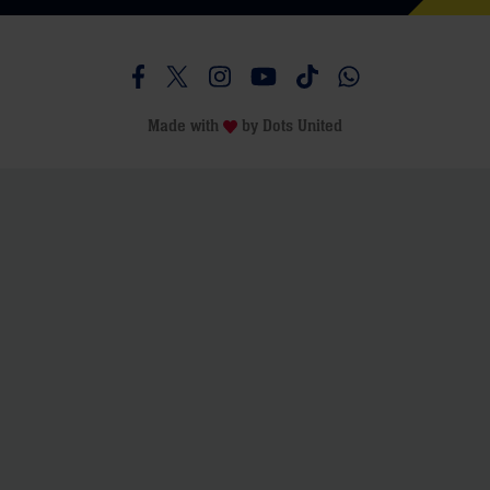
Besucht uns auf Facebook
Besucht uns auf Twitter
Besucht uns auf Instagram
Besucht uns auf Youtube
Besucht uns auf TikTo
Besucht uns auf 
Made with
by
Dots United