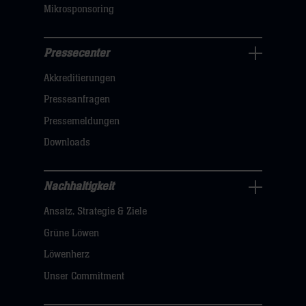
Mikrosponsoring
Pressecenter
Business
Akkreditierungen
Navigation
öffnen,
Presseanfragen
dann
Pressemeldungen
klicken
Downloads
sie
hier
Nachhaltigkeit
Nachhaltigkeit
Ansatz, Strategie & Ziele
Navigation
öffnen,
Grüne Löwen
dann
Löwenherz
klicken
Unser Commitment
sie
hier