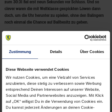
zum 30:31 fiel erst neun Sekunden vor Schluss. Und so
clever waren die mit Weltklasse gespickten Löwen dann
doch, um die Uhr herunter zu spielen, ohne den Balingern
noch einmal die Chance auf Ballbesitz zu geben.
Von Hasso Waldschmidt
30.08.2010
Zustimmung
Details
Über Cookies
Diese Webseite verwendet Cookies
NEWSLETTER
Wir nutzen Cookies, um eine Vielzahl von Services
anzubieten, diese stetig zu verbessern sowie Werbung
Wenn du per E-Mail über Aktuelles aus der Löwenwelt
entsprechend Deinen Interessen auf unserer Website,
informiert werden willst, kannst du den Rhein-Neckar Löwen
Social Media und Partnerwebsites anzuzeigen. Mit Klick
Newsletter
hier abonnieren
.
auf „OK“ willigst Du in die Verwendung von Cookies ein.
Du kannst jederzeit Änderungen an deinen Cookie-