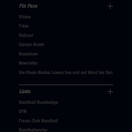
Für Fans
Für
Videos
Fans
Navigation
Fotos
öffnen,
Podcast
dann
Connys Rudel
klicken
Roadshow
sie
Newsletter
hier
Die Rhein-Neckar Löwen live und auf Abruf bei Dyn
Links
Links
Handball-Bundesliga
Navigation
öffnen,
DYN
dann
Forum Club Handball
klicken
Handballwoche