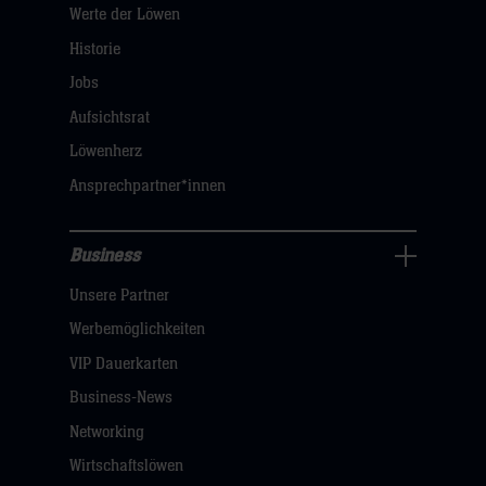
Werte der Löwen
uns
Navigation
Historie
öffnen,
Jobs
dann
Aufsichtsrat
klicken
Löwenherz
sie
Ansprechpartner*innen
hier
Business
Pressecenter
Unsere Partner
Navigation
öffnen,
Werbemöglichkeiten
dann
VIP Dauerkarten
klicken
Business-News
sie
Networking
hier
Wirtschaftslöwen