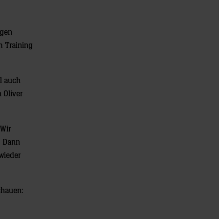
igen
m Training
l auch
 Oliver
„Wir
. Dann
wieder
schauen: