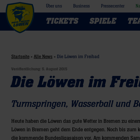
Über uns
Business
Pressecenter
Na
TICKETS
SPIELE
TE
Startseite
»
Alle News
»
Die Löwen im Freibad
Veröffentlichung:
5. August 2015
Die Löwen im Fre
Turmspringen, Wasserball und B
Heute haben die Löwen das gute Wetter in Bremen zu einem 
Löwen in Bremen geht dem Ende entgegen. Noch bis zum k
die kommende Bundesligasaison vor. Am kommenden Samst