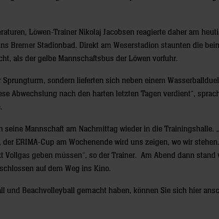
turen, Löwen-Trainer Nikolaj Jacobsen reagierte daher am heut
 ins Bremer Stadionbad. Direkt am Weserstadion staunten die bei
ht, als der gelbe Mannschaftsbus der Löwen vorfuhr.
 Sprungturm, sondern lieferten sich neben einem Wasserballduel
ese Abwechslung nach den harten letzten Tagen verdient“, sprach
.
seine Mannschaft am Nachmittag wieder in die Trainingshalle. 
ng, der ERIMA-Cup am Wochenende wird uns zeigen, wo wir stehen
kt Vollgas geben müssen“, so der Trainer. Am Abend dann stand 
schlossen auf dem Weg ins Kino.
ll und Beachvolleyball gemacht haben, können Sie sich hier an