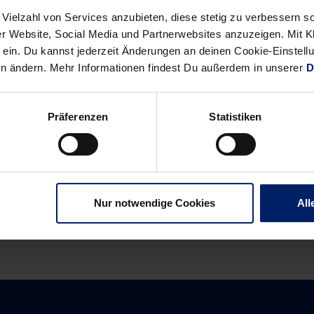
 Vielzahl von Services anzubieten, diese stetig zu verbessern
r Website, Social Media und Partnerwebsites anzuzeigen. Mit Kli
ein. Du kannst jederzeit Änderungen an deinen Cookie-Einstell
en ändern. Mehr Informationen findest Du außerdem in unserer
D
iziellen YouTube-Kanal
.
Präferenzen
Statistiken
Alle News anzeigen
previous
newst
News:
News:
Fans
VELUX
Nur notwendige Cookies
All
können
EHF
beim
Champions
neuen
League:
Einlaufvideo
Die
der
ersten
Löwen
Termine