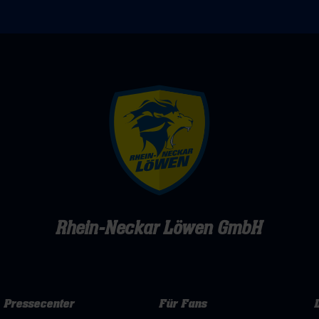
dabei
stehen
sein!
fest
Rhein-Neckar Löwen GmbH
Pressecenter
Für Fans