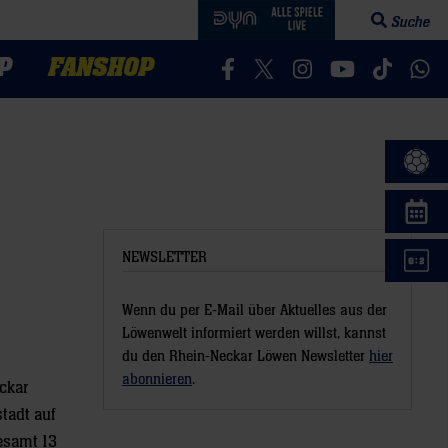
Suche
Suchfeld öff
P
FANSHOP
Besucht uns auf Facebook
Besucht uns auf Twitter
Besucht uns auf In
Besucht uns a
Besucht 
Bes
NEWSLETTER
Wenn du per E-Mail über Aktuelles aus der
Löwenwelt informiert werden willst, kannst
du den Rhein-Neckar Löwen Newsletter
hier
abonnieren
.
ckar
tadt auf
esamt 13