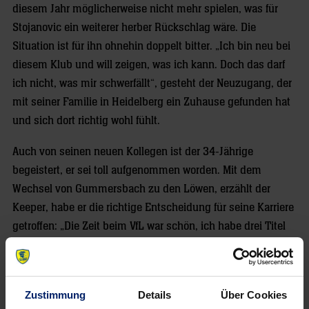
diesem Jahr möglicherweise nicht mehr spielen, was für
Stojanovic ein weiterer herber Rückschlag wäre. Die
Situation ist für ihn ohnehin doppelt bitter. „Ich bin neu bei
diesem Klub und will zeigen, was ich kann. Doch das darf
ich nicht, was mir schwerfällt“, gesteht der Neuzugang, der
mit seiner Familie in Heidelberg ein Zuhause gefunden hat
und sich dort richtig wohl fühlt.
Auch von seinen neuen Kollegen ist der 34-Jährige
begeistert, er sei toll aufgenommen worden. Mit dem
Wechsel von Gummersbach zu den Löwen, erzählt der
Keeper, habe er die richtige Entscheidung für seine Karriere
getroffen: „Die Zeit beim VfL war schön, ich habe drei Titel
in fünf Jahren gewonnen. Aber jetzt spiele ich bei einem
noch größeren Klub.“ Und mit dem verfolgt der
Montenegriner ehrgeizige Ziele, auch wenn er sich keine
Zustimmung
Details
Über Cookies
Kampfansagen entlocken lässt. „Es ist nicht so einfach,