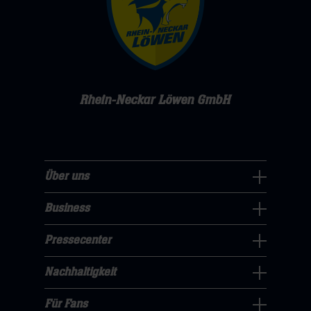
Rhein-Neckar Löwen GmbH
Über uns
Über
uns
Business
Pressecenter
Navigation
Navigation
Pressecenter
öffnen,
Business
öffnen,
dann
Navigation
Nachhaltigkeit
dann
klicken
Nachhaltigkeit
öffnen,
klicken
sie
Navigation
Für Fans
dann
sie