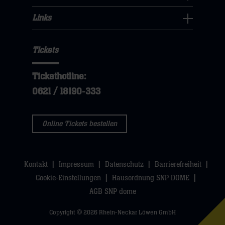
Für
hier
öffnen,
klicken
hier
Fans
Links
dann
sie
Links
Navigation
klicken
hier
Navigation
öffnen,
sie
Tickets
öffnen,
dann
hier
dann
klicken
Tickethotline:
klicken
sie
0621 / 18190-333
sie
hier
hier
Online Tickets bestellen
Kontakt
Impressum
Datenschutz
Barrierefreiheit
Cookie-Einstellungen
Hausordnung SNP DOME
AGB SNP dome
Copyright © 2026 Rhein-Neckar Löwen GmbH