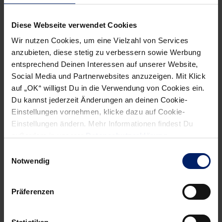
Meister zu werden. Wir wollen mehr Punkte holen als in der
vergangenen Saison“, sagt Stojanovic, der zweifelsohne
Diese Webseite verwendet Cookies
zum Erfolg der Löwen so schnell wie möglich seinen
Wir nutzen Cookies, um eine Vielzahl von Services
Beitrag leisten will.
anzubieten, diese stetig zu verbessern sowie Werbung
entsprechend Deinen Interessen auf unserer Website,
Von Marc Stevermüer
Social Media und Partnerwebsites anzuzeigen. Mit Klick
auf „OK“ willigst Du in die Verwendung von Cookies ein.
Du kannst jederzeit Änderungen an deinen Cookie-
Einstellungen vornehmen, klicke dazu auf Cookie-
Einstellungen ändern. Mehr Informationen findest Du
außerdem in unserer
Datenschutzerklärung
.
Einwilligungsauswahl
NEWSLETTER
Notwendig
Präferenzen