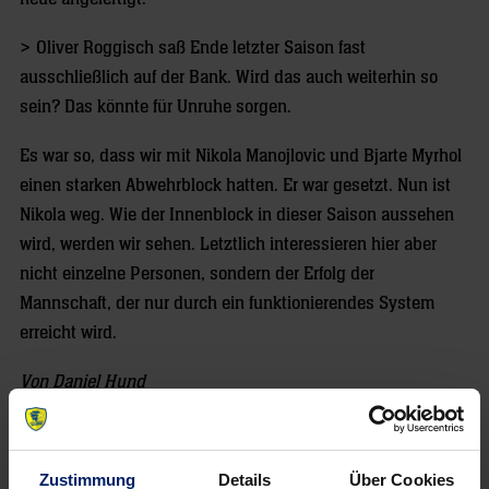
> Oliver Roggisch saß Ende letzter Saison fast
ausschließlich auf der Bank. Wird das auch weiterhin so
sein? Das könnte für Unruhe sorgen.
Es war so, dass wir mit Nikola Manojlovic und Bjarte Myrhol
einen starken Abwehrblock hatten. Er war gesetzt. Nun ist
Nikola weg. Wie der Innenblock in dieser Saison aussehen
wird, werden wir sehen. Letztlich interessieren hier aber
nicht einzelne Personen, sondern der Erfolg der
Mannschaft, der nur durch ein funktionierendes System
erreicht wird.
Von Daniel Hund
19.07.2010
Zustimmung
Details
Über Cookies