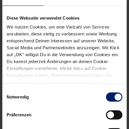
Diese Webseite verwendet Cookies
NEWSLETTER
Wir nutzen Cookies, um eine Vielzahl von Services
anzubieten, diese stetig zu verbessern sowie Werbung
entsprechend Deinen Interessen auf unserer Website,
Social Media und Partnerwebsites anzuzeigen. Mit Klick
auf „OK“ willigst Du in die Verwendung von Cookies ein.
Du kannst jederzeit Änderungen an deinen Cookie-
Einstellungen vornehmen, klicke dazu auf Cookie-
Einstellungen ändern. Mehr Informationen findest Du
außerdem in unserer
Datenschutzerklärung
.
Einwilligungsauswahl
Notwendig
Wenn du per E-Mail über Aktuelles aus der Löwenwelt
informiert werden willst, kannst du den Rhein-Neckar Löwen
Präferenzen
Newsletter
hier abonnieren
.