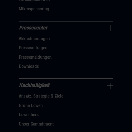
Mikrosponsoring
Pressecenter
Business
Akkreditierungen
Navigation
öffnen,
Presseanfragen
dann
Pressemeldungen
klicken
Downloads
sie
hier
Nachhaltigkeit
Nachhaltigkeit
Ansatz, Strategie & Ziele
Navigation
öffnen,
Grüne Löwen
dann
Löwenherz
klicken
Unser Commitment
sie