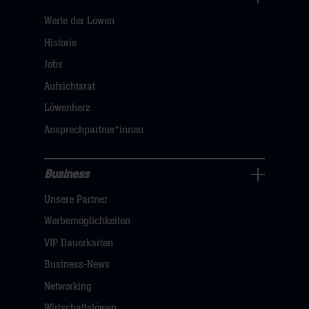
Über
Werte der Löwen
uns
Navigation
Historie
öffnen,
Jobs
dann
Aufsichtsrat
klicken
Löwenherz
sie
Ansprechpartner*innen
hier
Business
Pressecenter
Unsere Partner
Navigation
öffnen,
Werbemöglichkeiten
dann
VIP Dauerkarten
klicken
Business-News
sie
Networking
hier
Wirtschaftslöwen