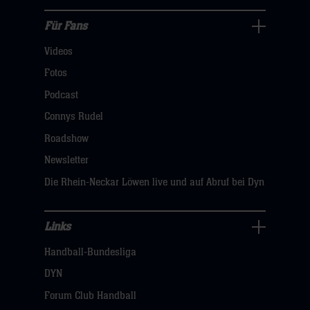
hier
Für Fans
Für
Videos
Fans
Navigation
Fotos
öffnen,
Podcast
dann
Connys Rudel
klicken
Roadshow
sie
Newsletter
hier
Die Rhein-Neckar Löwen live und auf Abruf bei Dyn
Links
Links
Handball-Bundesliga
Navigation
öffnen,
DYN
dann
Forum Club Handball
klicken